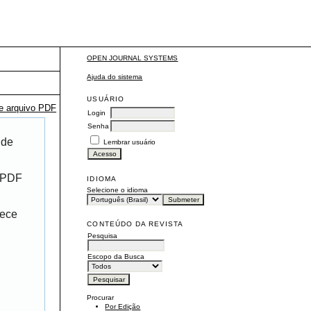
OPEN JOURNAL SYSTEMS
Ajuda do sistema
USUÁRIO
te arquivo PDF
Login
Senha
 de
Lembrar usuário
r PDF
IDIOMA
Selecione o idioma
rece
CONTEÚDO DA REVISTA
Pesquisa
Escopo da Busca
Procurar
Por Edição