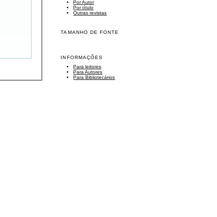
Por Autor
Por título
Outras revistas
TAMANHO DE FONTE
INFORMAÇÕES
Para leitores
Para Autores
Para Bibliotecários