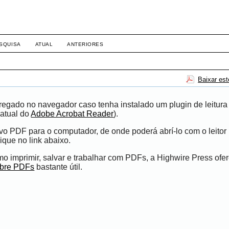
SQUISA
ATUAL
ANTERIORES
Baixar es
egado no navegador caso tenha instalado um plugin de leitura
atual do
Adobe Acrobat Reader
).
ivo PDF para o computador, de onde poderá abrí-lo com o leito
ique no link abaixo.
 imprimir, salvar e trabalhar com PDFs, a Highwire Press ofe
obre PDFs
bastante útil.