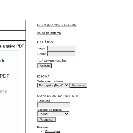
OPEN JOURNAL SYSTEMS
Ajuda do sistema
USUÁRIO
te arquivo PDF
Login
Senha
 de
Lembrar usuário
r PDF
IDIOMA
Selecione o idioma
rece
CONTEÚDO DA REVISTA
Pesquisa
Escopo da Busca
Procurar
Por Edição