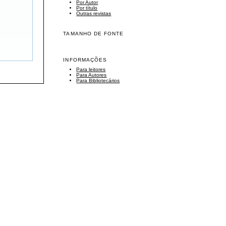
Por Autor
Por título
Outras revistas
TAMANHO DE FONTE
INFORMAÇÕES
Para leitores
Para Autores
Para Bibliotecários