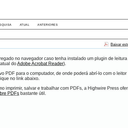
SQUISA
ATUAL
ANTERIORES
Baixar es
egado no navegador caso tenha instalado um plugin de leitura
atual do
Adobe Acrobat Reader
).
ivo PDF para o computador, de onde poderá abrí-lo com o leito
ique no link abaixo.
 imprimir, salvar e trabalhar com PDFs, a Highwire Press ofe
obre PDFs
bastante útil.