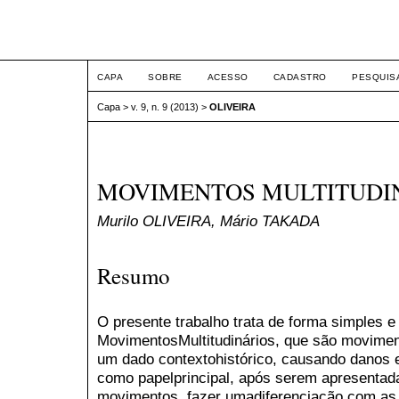
ETIC
CAPA
SOBRE
ACESSO
CADASTRO
PESQUIS
Capa
>
v. 9, n. 9 (2013)
>
OLIVEIRA
MOVIMENTOS MULTITUDI
Murilo OLIVEIRA, Mário TAKADA
Resumo
O presente trabalho trata de forma simples e
MovimentosMultitudinários, que são movimen
um dado contextohistórico, causando danos 
como papelprincipal, após serem apresentada
movimentos, fazer umadiferenciação com as