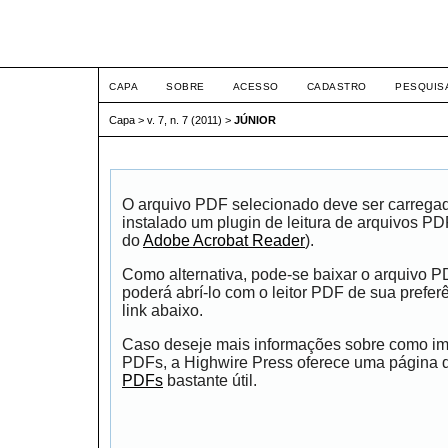
ETIC
CAPA
SOBRE
ACESSO
CADASTRO
PESQUIS
Capa
>
v. 7, n. 7 (2011)
>
JÚNIOR
O arquivo PDF selecionado deve ser carrega
instalado um plugin de leitura de arquivos P
do
Adobe Acrobat Reader
).
Como alternativa, pode-se baixar o arquivo 
poderá abrí-lo com o leitor PDF de sua prefer
link abaixo.
Caso deseje mais informações sobre como impr
PDFs, a Highwire Press oferece uma página
PDFs
bastante útil.