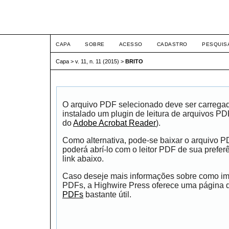
ETIC
CAPA
SOBRE
ACESSO
CADASTRO
PESQUIS
Capa
>
v. 11, n. 11 (2015)
>
BRITO
O arquivo PDF selecionado deve ser carrega
instalado um plugin de leitura de arquivos P
do
Adobe Acrobat Reader
).
Como alternativa, pode-se baixar o arquivo 
poderá abrí-lo com o leitor PDF de sua prefer
link abaixo.
Caso deseje mais informações sobre como impr
PDFs, a Highwire Press oferece uma página
PDFs
bastante útil.