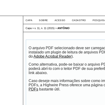
ETIC
CAPA
SOBRE
ACESSO
CADASTRO
PESQUIS
Capa
>
v. 11, n. 11 (2015)
>
ANTÔNIO
O arquivo PDF selecionado deve ser carrega
instalado um plugin de leitura de arquivos P
do
Adobe Acrobat Reader
).
Como alternativa, pode-se baixar o arquivo 
poderá abrí-lo com o leitor PDF de sua prefer
link abaixo.
Caso deseje mais informações sobre como impr
PDFs, a Highwire Press oferece uma página
PDFs
bastante útil.