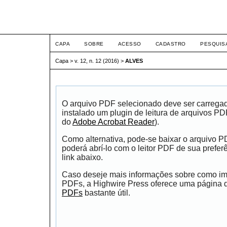
ETIC
CAPA
SOBRE
ACESSO
CADASTRO
PESQUIS
Capa
>
v. 12, n. 12 (2016)
>
ALVES
O arquivo PDF selecionado deve ser carrega
instalado um plugin de leitura de arquivos P
do
Adobe Acrobat Reader
).
Como alternativa, pode-se baixar o arquivo 
poderá abrí-lo com o leitor PDF de sua prefer
link abaixo.
Caso deseje mais informações sobre como impr
PDFs, a Highwire Press oferece uma página
PDFs
bastante útil.