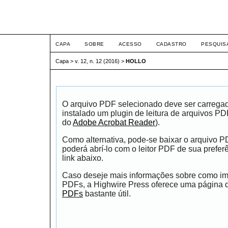
ETIC
CAPA
SOBRE
ACESSO
CADASTRO
PESQUIS
Capa
>
v. 12, n. 12 (2016)
>
HOLLO
O arquivo PDF selecionado deve ser carrega
instalado um plugin de leitura de arquivos P
do
Adobe Acrobat Reader
).
Como alternativa, pode-se baixar o arquivo 
poderá abrí-lo com o leitor PDF de sua prefer
link abaixo.
Caso deseje mais informações sobre como impr
PDFs, a Highwire Press oferece uma página
PDFs
bastante útil.