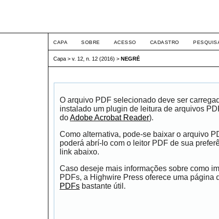
ETIC
CAPA
SOBRE
ACESSO
CADASTRO
PESQUIS
Capa
>
v. 12, n. 12 (2016)
>
NEGRÉ
O arquivo PDF selecionado deve ser carrega
instalado um plugin de leitura de arquivos P
do
Adobe Acrobat Reader
).
Como alternativa, pode-se baixar o arquivo 
poderá abrí-lo com o leitor PDF de sua prefer
link abaixo.
Caso deseje mais informações sobre como impr
PDFs, a Highwire Press oferece uma página
PDFs
bastante útil.