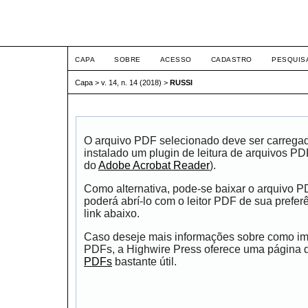
ETIC
CAPA
SOBRE
ACESSO
CADASTRO
PESQUIS
Capa
>
v. 14, n. 14 (2018)
>
RUSSI
O arquivo PDF selecionado deve ser carrega
instalado um plugin de leitura de arquivos P
do
Adobe Acrobat Reader
).
Como alternativa, pode-se baixar o arquivo 
poderá abrí-lo com o leitor PDF de sua prefer
link abaixo.
Caso deseje mais informações sobre como impr
PDFs, a Highwire Press oferece uma página
PDFs
bastante útil.