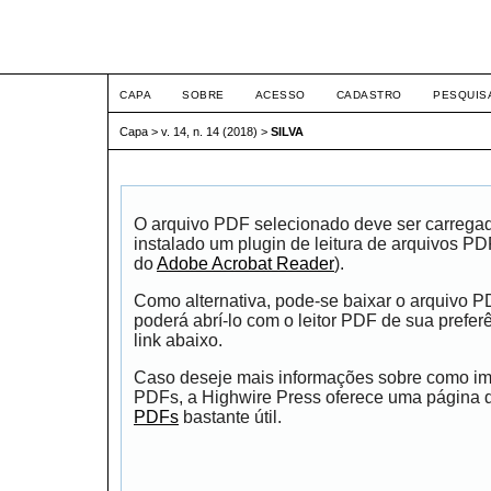
ETIC
CAPA
SOBRE
ACESSO
CADASTRO
PESQUIS
Capa
>
v. 14, n. 14 (2018)
>
SILVA
O arquivo PDF selecionado deve ser carrega
instalado um plugin de leitura de arquivos P
do
Adobe Acrobat Reader
).
Como alternativa, pode-se baixar o arquivo 
poderá abrí-lo com o leitor PDF de sua prefer
link abaixo.
Caso deseje mais informações sobre como impr
PDFs, a Highwire Press oferece uma página
PDFs
bastante útil.