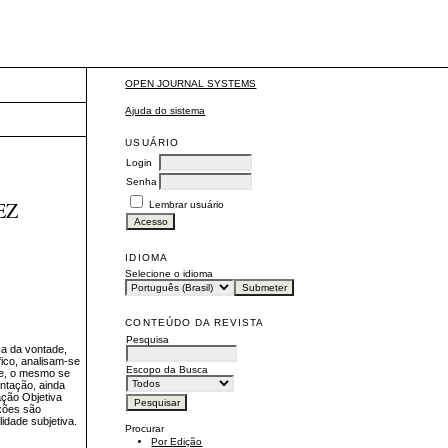
OPEN JOURNAL SYSTEMS
Ajuda do sistema
USUÁRIO
Login
Senha
EZ
Lembrar usuário
IDIOMA
Selecione o idioma
CONTEÚDO DA REVISTA
Pesquisa
ça da vontade,
ico, analisam-se
Escopo da Busca
ese, o mesmo se
entação, ainda
ação Objetiva
exões são
idade subjetiva.
Procurar
Por Edição