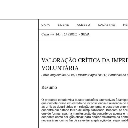
ETIC
CAPA
SOBRE
ACESSO
CADASTRO
PE
Capa
>
v. 14, n. 14 (2018)
>
SILVA
VALORAÇÃO CRÍTICA DA IMPR
VOLUNTÁRIA
Paulo Augusto da SILVA, Orlando Fagoti NETO, Fernanda d
Resumo
O presente estudo visa buscar soluções alternativas à famige
que comete crime em estado de inconsciência e ausência de au
as críticas doutrinárias em relação ao tema, e busca-se ente
encontra em estado fático de inimputabilidade. Buscam-se solu
que de forma rasa, na manifestação da vontade do agente e na
desponta como solução eficaz para análise valorativa da cond
necessárias com o fim de se evitar a aplicação da responsabil