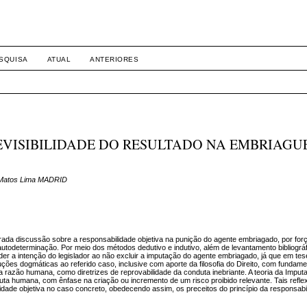
SQUISA
ATUAL
ANTERIORES
EVISIBILIDADE DO RESULTADO NA EMBRIAGU
e Matos Lima MADRID
rada discussão sobre a responsabilidade objetiva na punição do agente embriagado, por for
todeterminação. Por meio dos métodos dedutivo e indutivo, além de levantamento bibliográf
nder a intenção do legislador ao não excluir a imputação do agente embriagado, já que em t
ções dogmáticas ao referido caso, inclusive com aporte da filosofia do Direito, com fundam
 razão humana, como diretrizes de reprovabilidade da conduta inebriante. A teoria da Imput
uta humana, com ênfase na criação ou incremento de um risco proibido relevante. Tais refl
idade objetiva no caso concreto, obedecendo assim, os preceitos do princípio da responsabil