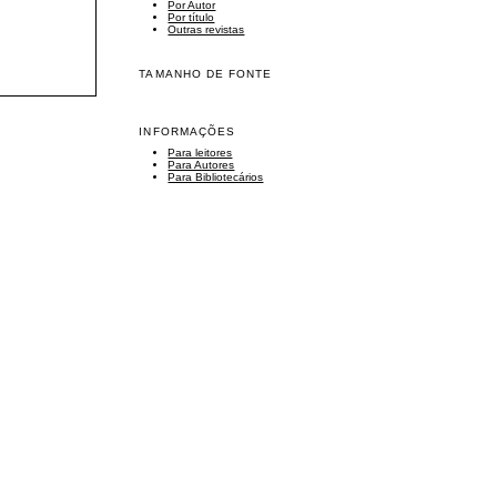
Por Autor
Por título
Outras revistas
TAMANHO DE FONTE
INFORMAÇÕES
Para leitores
Para Autores
Para Bibliotecários