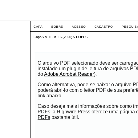
ETIC
CAPA
SOBRE
ACESSO
CADASTRO
PESQUIS
Capa
>
v. 16, n. 16 (2020)
>
LOPES
O arquivo PDF selecionado deve ser carrega
instalado um plugin de leitura de arquivos P
do
Adobe Acrobat Reader
).
Como alternativa, pode-se baixar o arquivo 
poderá abrí-lo com o leitor PDF de sua prefer
link abaixo.
Caso deseje mais informações sobre como impr
PDFs, a Highwire Press oferece uma página
PDFs
bastante útil.