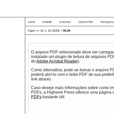
ETIC
CAPA
SOBRE
ACESSO
CADASTRO
PESQUIS
Capa
>
v. 16, n. 16 (2020)
>
SILVA
O arquivo PDF selecionado deve ser carrega
instalado um plugin de leitura de arquivos P
do
Adobe Acrobat Reader
).
Como alternativa, pode-se baixar o arquivo 
poderá abrí-lo com o leitor PDF de sua prefer
link abaixo.
Caso deseje mais informações sobre como impr
PDFs, a Highwire Press oferece uma página
PDFs
bastante útil.