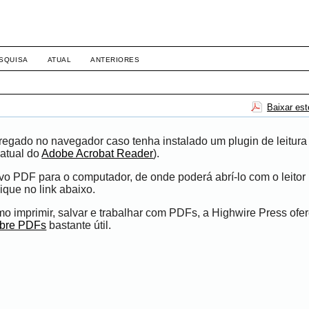
SQUISA
ATUAL
ANTERIORES
Baixar es
egado no navegador caso tenha instalado um plugin de leitura
atual do
Adobe Acrobat Reader
).
ivo PDF para o computador, de onde poderá abrí-lo com o leito
ique no link abaixo.
 imprimir, salvar e trabalhar com PDFs, a Highwire Press ofe
obre PDFs
bastante útil.