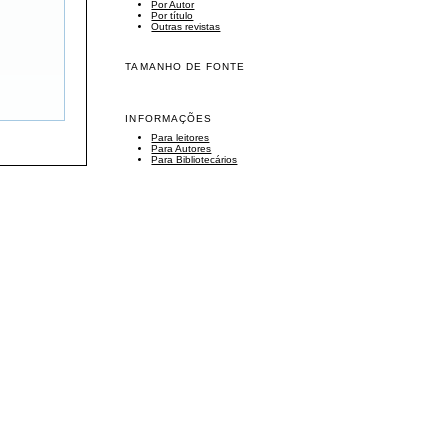
Por Autor
Por título
Outras revistas
TAMANHO DE FONTE
INFORMAÇÕES
Para leitores
Para Autores
Para Bibliotecários