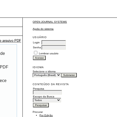
OPEN JOURNAL SYSTEMS
Ajuda do sistema
USUÁRIO
te arquivo PDF
Login
Senha
 de
Lembrar usuário
r PDF
IDIOMA
Selecione o idioma
rece
CONTEÚDO DA REVISTA
Pesquisa
Escopo da Busca
Procurar
Por Edição