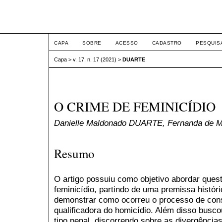
ETIC
CAPA
SOBRE
ACESSO
CADASTRO
PESQUIS
Capa
>
v. 17, n. 17 (2021)
>
DUARTE
O CRIME DE FEMINICÍDIO
Danielle Maldonado DUARTE, Fernanda de 
Resumo
O artigo possuiu como objetivo abordar ques
feminicídio, partindo de uma premissa históri
demonstrar como ocorreu o processo de cons
qualificadora do homicídio. Além disso busco
tipo penal, discorrendo sobre as divergência