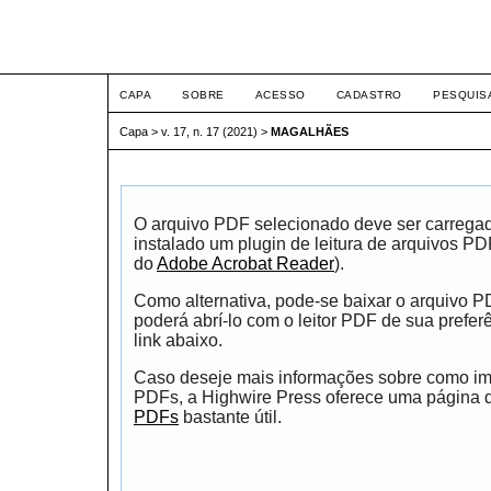
ETIC
CAPA
SOBRE
ACESSO
CADASTRO
PESQUIS
Capa
>
v. 17, n. 17 (2021)
>
MAGALHÃES
O arquivo PDF selecionado deve ser carrega
instalado um plugin de leitura de arquivos P
do
Adobe Acrobat Reader
).
Como alternativa, pode-se baixar o arquivo 
poderá abrí-lo com o leitor PDF de sua prefer
link abaixo.
Caso deseje mais informações sobre como impr
PDFs, a Highwire Press oferece uma página
PDFs
bastante útil.