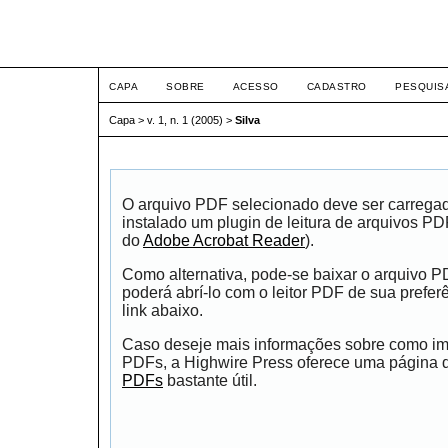
ETIC
CAPA
SOBRE
ACESSO
CADASTRO
PESQUIS
Capa
>
v. 1, n. 1 (2005)
>
Silva
O arquivo PDF selecionado deve ser carrega
instalado um plugin de leitura de arquivos P
do
Adobe Acrobat Reader
).
Como alternativa, pode-se baixar o arquivo 
poderá abrí-lo com o leitor PDF de sua prefer
link abaixo.
Caso deseje mais informações sobre como impr
PDFs, a Highwire Press oferece uma página
PDFs
bastante útil.