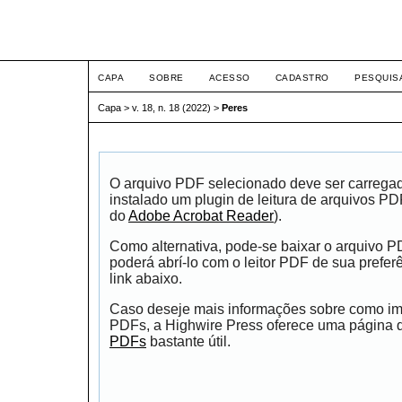
ETIC
CAPA
SOBRE
ACESSO
CADASTRO
PESQUIS
Capa
>
v. 18, n. 18 (2022)
>
Peres
O arquivo PDF selecionado deve ser carrega
instalado um plugin de leitura de arquivos P
do
Adobe Acrobat Reader
).
Como alternativa, pode-se baixar o arquivo 
poderá abrí-lo com o leitor PDF de sua prefer
link abaixo.
Caso deseje mais informações sobre como impr
PDFs, a Highwire Press oferece uma página
PDFs
bastante útil.