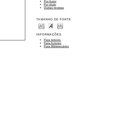
Por Autor
Por título
Outras revistas
TAMANHO DE FONTE
INFORMAÇÕES
Para leitores
Para Autores
Para Bibliotecários