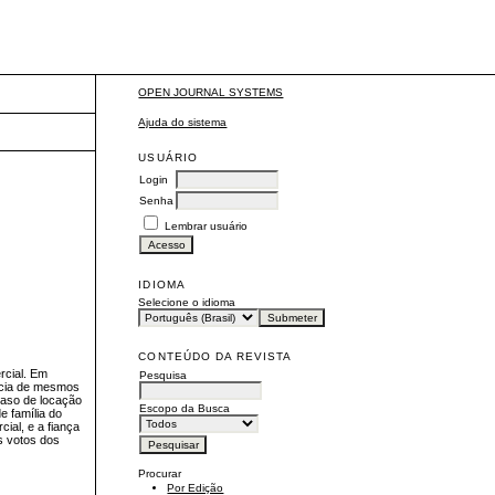
OPEN JOURNAL SYSTEMS
Ajuda do sistema
USUÁRIO
Login
Senha
Lembrar usuário
IDIOMA
Selecione o idioma
CONTEÚDO DA REVISTA
rcial. Em
Pesquisa
ência de mesmos
caso de locação
Escopo da Busca
e família do
ial, e a fiança
os votos dos
Procurar
Por Edição