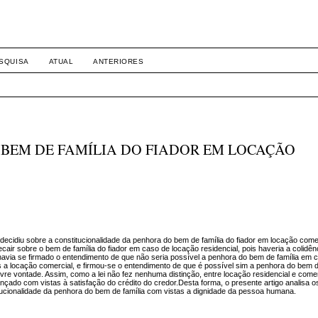
SQUISA
ATUAL
ANTERIORES
 BEM DE FAMÍLIA DO FIADOR EM LOCAÇÃO
cidiu sobre a constitucionalidade da penhora do bem de família do fiador em locação come
recair sobre o bem de família do fiador em caso de locação residencial, pois haveria a colid
 havia se firmado o entendimento de que não seria possível a penhora do bem de família em 
 a locação comercial, e firmou-se o entendimento de que é possível sim a penhora do bem d
ivre vontade. Assim, como a lei não fez nenhuma distinção, entre locação residencial e comerc
ançado com vistas à satisfação do crédito do credor.Desta forma, o presente artigo analisa 
tucionalidade da penhora do bem de família com vistas a dignidade da pessoa humana.