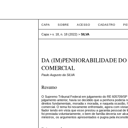
ETIC
CAPA
SOBRE
ACESSO
CADASTRO
PE
Capa
>
v. 18, n. 18 (2022)
>
SILVA
DA (IM)PENHORABILIDADE DO
COMERCIAL
Paulo Augusto da SILVA
Resumo
O Supremo Tribunal Federal em julgamento do RE 605709/SP de
julgamento anterior, havia se decidido que a penhora poderia 
direitos fundamentais, moradia x moradia, e naquela ocasião,
comercial. O tema foi novamente enfrentado, agora com vistas
fiador tendo em vista que esse prestou a garantia pessoal de l
foi prestada voluntariamente, o bem de família deveria ser alc
ministros, os argumentos apresentados e pugna pela inconsti