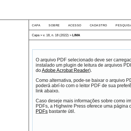
ETIC
CAPA
SOBRE
ACESSO
CADASTRO
PESQUIS
Capa
>
v. 18, n. 18 (2022)
>
LIMA
O arquivo PDF selecionado deve ser carrega
instalado um plugin de leitura de arquivos P
do
Adobe Acrobat Reader
).
Como alternativa, pode-se baixar o arquivo 
poderá abrí-lo com o leitor PDF de sua prefer
link abaixo.
Caso deseje mais informações sobre como impr
PDFs, a Highwire Press oferece uma página
PDFs
bastante útil.