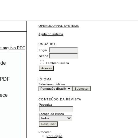
OPEN JOURNAL SYSTEMS
Ajuda do sistema
USUÁRIO
te arquivo PDF
Login
Senha
 de
Lembrar usuário
r PDF
IDIOMA
Selecione o idioma
rece
CONTEÚDO DA REVISTA
Pesquisa
Escopo da Busca
Procurar
Por Edição