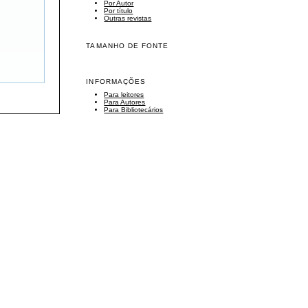
Por Autor
Por título
Outras revistas
TAMANHO DE FONTE
INFORMAÇÕES
Para leitores
Para Autores
Para Bibliotecários