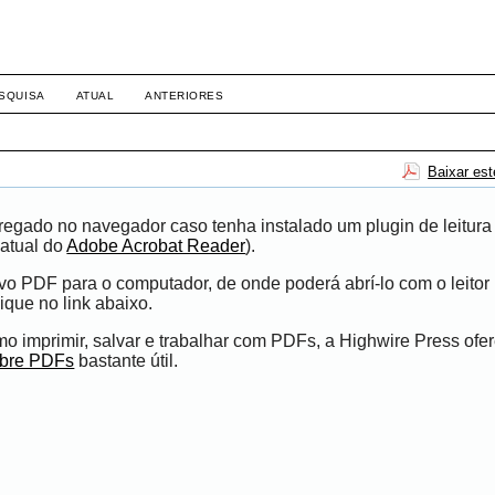
SQUISA
ATUAL
ANTERIORES
Baixar es
egado no navegador caso tenha instalado um plugin de leitura
atual do
Adobe Acrobat Reader
).
ivo PDF para o computador, de onde poderá abrí-lo com o leito
ique no link abaixo.
 imprimir, salvar e trabalhar com PDFs, a Highwire Press ofe
obre PDFs
bastante útil.