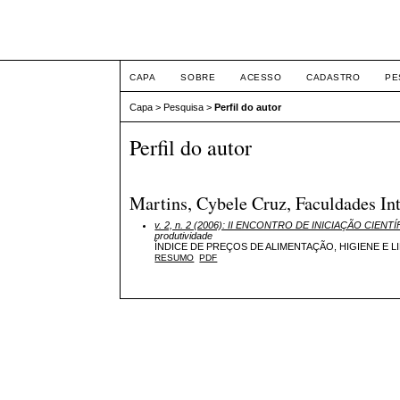
ETIC
CAPA
SOBRE
ACESSO
CADASTRO
PE
Capa
>
Pesquisa
>
Perfil do autor
Perfil do autor
Martins, Cybele Cruz, Faculdades Int
v. 2, n. 2 (2006): II ENCONTRO DE INICIAÇÃO CI
produtividade
ÍNDICE DE PREÇOS DE ALIMENTAÇÃO, HIGIENE E L
RESUMO
PDF