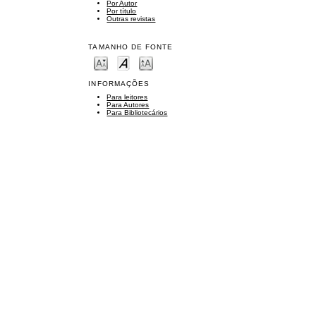
Por Autor
Por título
Outras revistas
TAMANHO DE FONTE
INFORMAÇÕES
Para leitores
Para Autores
Para Bibliotecários