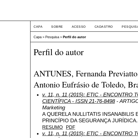
ETIC
CAPA
SOBRE
ACESSO
CADASTRO
PESQUIS
Capa
>
Pesquisa
>
Perfil do autor
Perfil do autor
ANTUNES, Fernanda Previatto, 
Antonio Eufrásio de Toledo, Bra
v. 11, n. 11 (2015): ETIC - ENCONTR
CIENTÍFICA - ISSN 21-76-8498
- ARTIGO 
Marketing
A QUERELA NULLITATIS INSANABILI
PRINCÍPIO DA SEGURANÇA JURÍDICA.
RESUMO
PDF
v. 11, n. 11 (2015): ETIC - ENCONTR