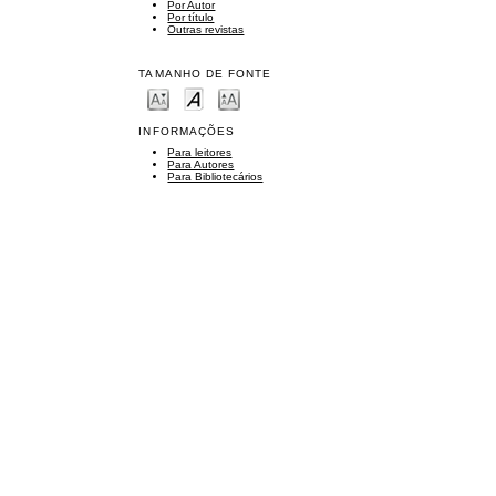
Por Autor
Por título
Outras revistas
TAMANHO DE FONTE
INFORMAÇÕES
Para leitores
Para Autores
Para Bibliotecários