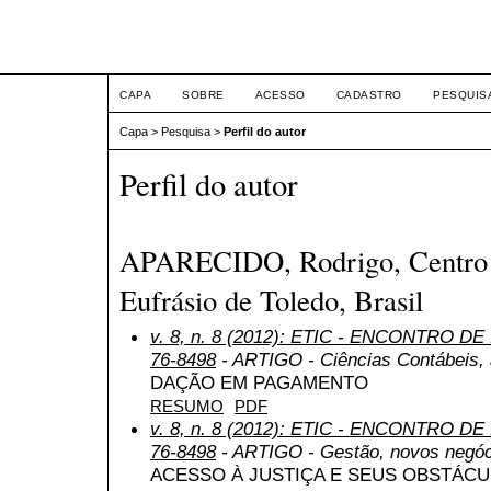
ETIC
CAPA
SOBRE
ACESSO
CADASTRO
PESQUIS
Capa
>
Pesquisa
>
Perfil do autor
Perfil do autor
APARECIDO, Rodrigo, Centro U
Eufrásio de Toledo, Brasil
v. 8, n. 8 (2012): ETIC - ENCONTRO DE
76-8498
- ARTIGO - Ciências Contábeis, a
DAÇÃO EM PAGAMENTO
RESUMO
PDF
v. 8, n. 8 (2012): ETIC - ENCONTRO DE
76-8498
- ARTIGO - Gestão, novos negóc
ACESSO À JUSTIÇA E SEUS OBSTÁC