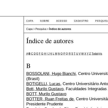
ETIC
CAPA
SOBRE
ACESSO
CADASTRO
PESQUIS
Capa
>
Pesquisa
>
Índice de autores
Índice de autores
A
B
C
D
E
F
G
H
I
J
K
L
M
N
O
P
Q
R
S
T
U
V
W
X
Y
Z
Toda(o)s
B
BOSSOLANI, Hugo Bianchi
, Centro Universit
(Brasil)
BOTIGELLI, Lucas
, Centro Universitário Anto
Bott, Murilo Gustavo
, Faculdades Integradas 
BOTT, Murilo Gustavo
BOTTER, Ruan Freitas de
, Centro Universitá
Presidente Prudente