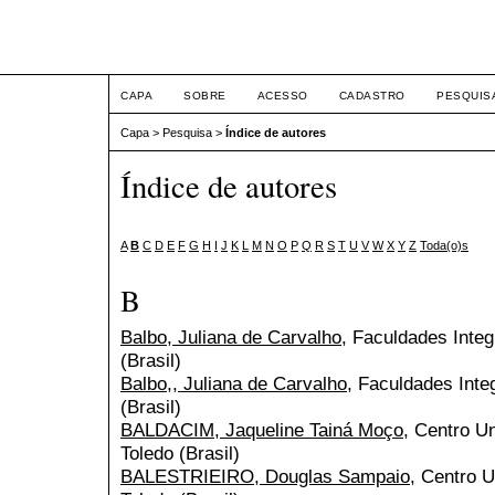
ETIC
CAPA
SOBRE
ACESSO
CADASTRO
PESQUIS
Capa
>
Pesquisa
>
Índice de autores
Índice de autores
A
B
C
D
E
F
G
H
I
J
K
L
M
N
O
P
Q
R
S
T
U
V
W
X
Y
Z
Toda(o)s
B
Balbo, Juliana de Carvalho
, Faculdades Integ
(Brasil)
Balbo,, Juliana de Carvalho
, Faculdades Inte
(Brasil)
BALDACIM, Jaqueline Tainá Moço
, Centro Un
Toledo (Brasil)
BALESTRIEIRO, Douglas Sampaio
, Centro U