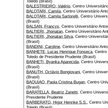
Toledo (Brasil)
BALESTRIEIRO, Valério
, Centro Universitári
BALOTARI, Camila
, Centro Universitário Ant
BALOTARI, Camila Sartorelli
, Centro Univers
(Brasil)
BALSAN, Francys
, Centro Universitário Anto
BALTIERI, Jhonatan
, Centro Universitário An
BALTIERI, Jhonatan Silva
, Centro Universitá
(Brasil)
BANDINI, Caroline
, Centro Universitário Anto
BANHETE, Lucas Henrique Fonseca
, Centro
Toledo de Presidente Prudente (Brasil)
BANHETI, Byanka Aparecida
, Centro Univers
(Brasil)
BANUTH, Octávio Bongiovani
, Centro Univer
(Brasil)
BAQUIAO, Paola Cristina Bugan
, Centro Uni
(Brasil)
BARATELLA, Beatriz Zanetti
, Centro Univers
Presidente Prudente
BARBERATO, Higor Henrike S.S.
, Centro Un
Toledo (Brasil)