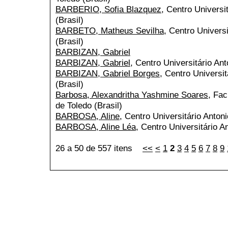
BARBERIO, Sofia Blazquez
, Centro Universi
(Brasil)
BARBETO, Matheus Sevilha
, Centro Universi
(Brasil)
BARBIZAN, Gabriel
BARBIZAN, Gabriel
, Centro Universitário Ant
BARBIZAN, Gabriel Borges
, Centro Universit
(Brasil)
Barbosa, Alexandritha Yashmine Soares
, Fac
de Toledo (Brasil)
BARBOSA, Aline
, Centro Universitário Antoni
BARBOSA, Aline Léa
, Centro Universitário A
26 a 50 de 557 itens
<<
<
1
2
3
4
5
6
7
8
9