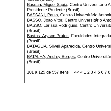
Bassan, Miguel Sapia
, Centro Universitário 
Presidente Prudente (Brasil)
BASSANI, Paulo
, Centro Universitário Antoni
BASSO, Joao Vitor
, Centro Universitário Anto
BASSO, Larissa Rodrigues
, Centro Universit
(Brasil)
Bastos, Aryson Prates
, Faculdades Integrada
(Brasil)
BATAGLIA, Silveli Aparecida
, Centro Universi
(Brasil)
BATALHA, Andrey Borges
, Centro Universitá
(Brasil)
101 a 125 de 557 itens
<<
<
1
2
3
4
5
6
7
8