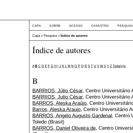
ETIC
CAPA
SOBRE
ACESSO
CADASTRO
PESQUIS
Capa
>
Pesquisa
>
Índice de autores
Índice de autores
A
B
C
D
E
F
G
H
I
J
K
L
M
N
O
P
Q
R
S
T
U
V
W
X
Y
Z
Toda(o)s
B
BARRIOS, Júlio César
, Centro Universitário 
BARRIOS, Julio César
, Centro Universitário 
BARROS, Aleska Araújo
, Centro Universitári
Barros, Aleska Araujo
, Centro Universitário A
BARROS, Angelo Augusto Gardenal
, Centro 
Toledo (Brasil)
BARROS, Daniel Oliveira de
, Centro Universi