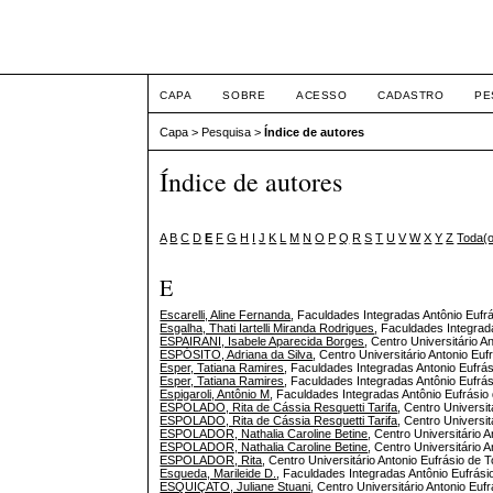
ETIC
CAPA
SOBRE
ACESSO
CADASTRO
PE
Capa
>
Pesquisa
>
Índice de autores
Índice de autores
A
B
C
D
E
F
G
H
I
J
K
L
M
N
O
P
Q
R
S
T
U
V
W
X
Y
Z
Toda(
E
Escarelli, Aline Fernanda
, Faculdades Integradas Antônio Eufrá
Esgalha, Thati Iartelli Miranda Rodrigues
, Faculdades Integrada
ESPAIRANI, Isabele Aparecida Borges
, Centro Universitário A
ESPÓSITO, Adriana da Silva
, Centro Universitário Antonio Euf
Esper, Tatiana Ramires
, Faculdades Integradas Antonio Eufrás
Esper, Tatiana Ramires
, Faculdades Integradas Antônio Eufrás
Espigaroli, Antônio M
, Faculdades Integradas Antônio Eufrásio 
ESPOLADO, Rita de Cássia Resquetti Tarifa
, Centro Universit
ESPOLADO, Rita de Cássia Resquetti Tarifa
, Centro Universit
ESPOLADOR, Nathalia Caroline Betine
, Centro Universitário 
ESPOLADOR, Nathalia Caroline Betine
, Centro Universitário 
ESPOLADOR, Rita
, Centro Universitário Antonio Eufrásio de 
Esqueda, Marileide D.
, Faculdades Integradas Antônio Eufrásio
ESQUIÇATO, Juliane Stuani
, Centro Universitário Antonio Eufr