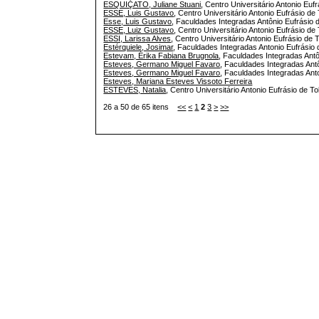
ESQUIÇATO, Juliane Stuani
, Centro Universitário Antonio Eufr
ESSE, Luis Gustavo
, Centro Universitário Antonio Eufrásio de 
Esse, Luis Gustavo
, Faculdades Integradas Antônio Eufrásio d
ESSE, Luiz Gustavo
, Centro Universitário Antonio Eufrásio de 
ESSI, Larissa Alves
, Centro Universitário Antonio Eufrásio de T
Estérquiele, Josimar
, Faculdades Integradas Antonio Eufrásio d
Estevam, Érika Fabiana Brugnola
, Faculdades Integradas Antô
Esteves, Germano Miguel Favaro
, Faculdades Integradas Antô
Esteves, Germano Miguel Favaro
, Faculdades Integradas Anto
Esteves, Mariana Esteves Vissoto Ferreira
ESTEVES, Natalia
, Centro Universitário Antonio Eufrásio de To
26 a 50 de 65 itens
<<
<
1
2
3
>
>>