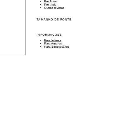
Por Autor
Por título
Outras revistas
TAMANHO DE FONTE
INFORMAÇÕES
Para leitores
Para Autores
Para Bibliotecários