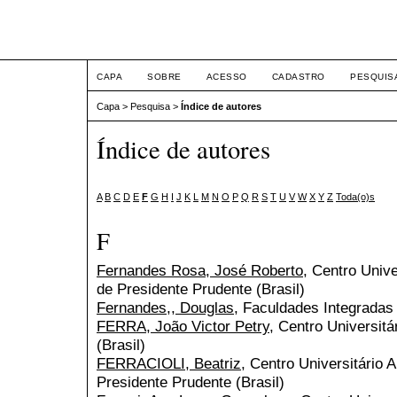
ETIC
CAPA
SOBRE
ACESSO
CADASTRO
PESQUIS
Capa
>
Pesquisa
>
Índice de autores
Índice de autores
A
B
C
D
E
F
G
H
I
J
K
L
M
N
O
P
Q
R
S
T
U
V
W
X
Y
Z
Toda(o)s
F
Fernandes Rosa, José Roberto
, Centro Unive
de Presidente Prudente (Brasil)
Fernandes,, Douglas
, Faculdades Integradas 
FERRA, João Victor Petry
, Centro Universitá
(Brasil)
FERRACIOLI, Beatriz
, Centro Universitário 
Presidente Prudente (Brasil)