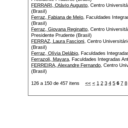
FERRARI, Otávio Augusto
, Centro Universitá
(Brasil)
Ferraz, Fabiana de Melo
, Faculdades Integra
(Brasil)
Ferraz, Giovana Reginatto
, Centro Universitá
Presidente Prudente (Brasil)
FERRAZ, Laura Fascioni
, Centro Universitár
(Brasil)
Ferraz, Olívia Delábio
, Faculdades Integradas
Ferrazoli, Mayara
, Faculdades Integradas Ant
FERREIRA, Alexandre Fernando
, Centro Uni
(Brasil)
126 a 150 de 457 itens
<<
<
1
2
3
4
5
6
7
8