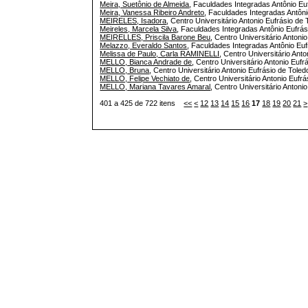
Meira, Suetônio de Almeida
, Faculdades Integradas Antônio Euf
Meira, Vanessa Ribeiro Andreto
, Faculdades Integradas Antôni
MEIRELES, Isadora
, Centro Universitário Antonio Eufrásio de 
Meireles, Marcela Silva
, Faculdades Integradas Antônio Eufrási
MEIRELLES, Priscila Barone Beu
, Centro Universitário Antonio
Melazzo, Everaldo Santos
, Faculdades Integradas Antônio Eufr
Melissa de Paulo, Carla RAMINELLI
, Centro Universitário Anto
MELLO, Bianca Andrade de
, Centro Universitário Antonio Eufr
MELLO, Bruna
, Centro Universitário Antonio Eufrásio de Toledo
MELLO, Felipe Vechiato de
, Centro Universitário Antonio Eufrá
MELLO, Mariana Tavares Amaral
, Centro Universitário Antonio
401 a 425 de 722 itens
<<
<
12
13
14
15
16
17
18
19
20
21
>