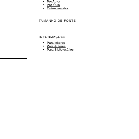
Por Autor
Por título
Outras revistas
TAMANHO DE FONTE
INFORMAÇÕES
Para leitores
Para Autores
Para Bibliotecários