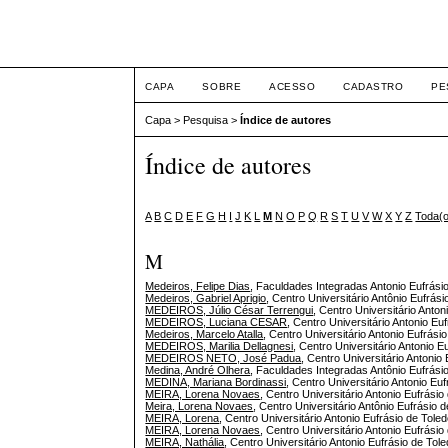
ETIC
CAPA
SOBRE
ACESSO
CADASTRO
PE
Capa
>
Pesquisa
>
Índice de autores
Índice de autores
A
B
C
D
E
F
G
H
I
J
K
L
M
N
O
P
Q
R
S
T
U
V
W
X
Y
Z
Toda(
M
Medeiros, Felipe Dias
, Faculdades Integradas Antonio Eufrásio
Medeiros, Gabriel Aprigio
, Centro Universitário Antônio Eufrás
MEDEIROS, Júlio César Terrengui
, Centro Universitário Anton
MEDEIROS, Luciana CESAR
, Centro Universitário Antonio Euf
Medeiros, Marcelo Atalla
, Centro Universitário Antonio Eufrásio
MEDEIROS, Marilia Dellagnesi
, Centro Universitário Antonio E
MEDEIROS NETO, José Padua
, Centro Universitário Antonio 
Medina, André Olhera
, Faculdades Integradas Antônio Eufrásio
MEDINA, Mariana Bordinassi
, Centro Universitário Antonio Euf
MEIRA, Lorena Novaes
, Centro Universitário Antonio Eufrásio 
Meira, Lorena Novaes
, Centro Universitário Antônio Eufrásio 
MEIRA, Lorena
, Centro Universitário Antonio Eufrásio de Toled
MEIRA, Lorena Novaes
, Centro Universitário Antonio Eufrásio
MEIRA, Nathália
, Centro Universitário Antonio Eufrásio de Tole