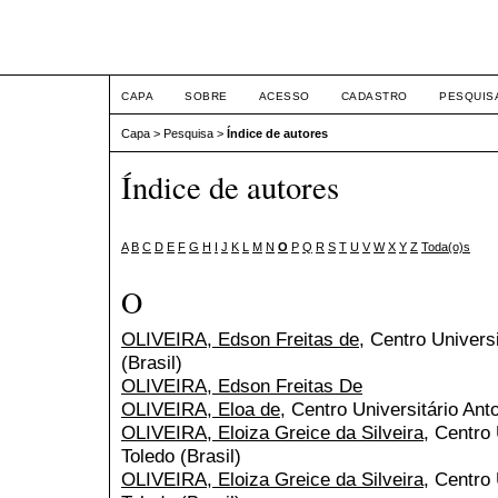
ETIC
CAPA
SOBRE
ACESSO
CADASTRO
PESQUIS
Capa
>
Pesquisa
>
Índice de autores
Índice de autores
A
B
C
D
E
F
G
H
I
J
K
L
M
N
O
P
Q
R
S
T
U
V
W
X
Y
Z
Toda(o)s
O
OLIVEIRA, Edson Freitas de
, Centro Univers
(Brasil)
OLIVEIRA, Edson Freitas De
OLIVEIRA, Eloa de
, Centro Universitário Ant
OLIVEIRA, Eloiza Greice da Silveira
, Centro 
Toledo (Brasil)
OLIVEIRA, Eloiza Greice da Silveira
, Centro 