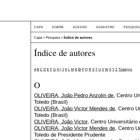
ETIC
CAPA
SOBRE
ACESSO
CADASTRO
PESQUIS
Capa
>
Pesquisa
>
Índice de autores
Índice de autores
A
B
C
D
E
F
G
H
I
J
K
L
M
N
O
P
Q
R
S
T
U
V
W
X
Y
Z
Toda(o)s
O
OLIVEIRA, João Pedro Anzolin de
, Centro Un
Toledo (Brasil)
OLIVEIRA, João Victor Mendes de
, Centro U
Toledo (Brasil)
OLIVEIRA, João Victor
, Centro Universitário 
OLIVEIRA, João Victor Mendes de
, Centro U
Toledo de Presidente Prudente