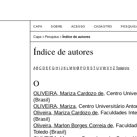
ETIC
CAPA
SOBRE
ACESSO
CADASTRO
PESQUIS
Capa
>
Pesquisa
>
Índice de autores
Índice de autores
A
B
C
D
E
F
G
H
I
J
K
L
M
N
O
P
Q
R
S
T
U
V
W
X
Y
Z
Toda(o)s
O
OLIVEIRA, Mariza Cardozo de
, Centro Unive
(Brasil)
OLIVEIRA, Mariza
, Centro Universitário Anto
Oliveira, Mariza Cardozo de
, Faculdades Int
(Brasil)
Oliveira, Marlon Borges Correia de
, Faculdad
Toledo (Brasil)