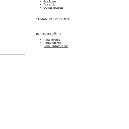
Por Autor
Por título
Outras revistas
TAMANHO DE FONTE
INFORMAÇÕES
Para leitores
Para Autores
Para Bibliotecários