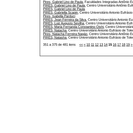
Pires, Gabriel Lino de Paula
, Faculdades Integradas Antônio Eu
PIRES, Gabriel Lino de Paula
, Centro Universitário Antônio Eu
PIRES, Gabriel Lino de Paula
PIRES, Gabriella Scapin
, Centro Universitário Antonio Eufrásio
Pires, Isabella Parduci
PIRES, Jean Ferreira da Silva
, Centro Universitário Antonio Eu
PIRES, Luiz Augusto Sevilha
, Centro Universitário Antonio Eufr
PIRES, Maria Fernanda Constantino Oishi
, Centro Universitár
PIRES, Natacha
, Centro Universitário Antonio Eufrásio de Tole
Pires, Natacha Ferreira Nagáo
, Centro Universitário Antônio 
PIRES, Natasha
, Centro Universitário Antonio Eufrásio de Tol
351 a 375 de 481 itens
<<
<
10
11
12
13
14
15
16
17
18
19
>