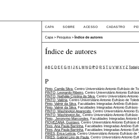
ETIC
CAPA
SOBRE
ACESSO
CADASTRO
PE
Capa
>
Pesquisa
>
Índice de autores
Índice de autores
A
B
C
D
E
F
G
H
I
J
K
L
M
N
O
P
Q
R
S
T
U
V
W
X
Y
Z
Toda(
P
Pinto, Camila Silva
, Centro Universitário Antonio Eufrásio de To
PINTO, Leonardo Ribeiro
, Centro Universitário Antonio Eufrási
PINTO, Nathália Cristina da Silva
, Centro Universitário Antonio
PINTO, Valéria
, Centro Universitário Antonio Eufrásio de Toled
Pinto, Valmir da Silva
, Faculdades Integradas Antônio Eufrásio 
Pinto, Valmir da Silva
, Faculdades Integradas Antonio Eufrásio 
PINTO, Washington Aparecido
, Centro Universitário Antonio E
PINTO, Washington Ap.
, Centro Universitário Antonio Eufrásio 
Pinto,, Jeronymo Marcondes
, Faculdades Integradas Antonio E
PIOVEZANA, Gustavo
, Centro Universitário Antonio Eufrásio d
Pires, Ana Paula Barrinha
, Faculdades Integradas Antônio Eufr
Pires, Ana Paula Barrinha
, Faculdades Integradas Antonio Eufr
PIRES, Érica Letícia
, Centro Universitário Antonio Eufrásio de 
PIRES, Gabriel Lino de Paula
, Centro Universitário Antonio Euf