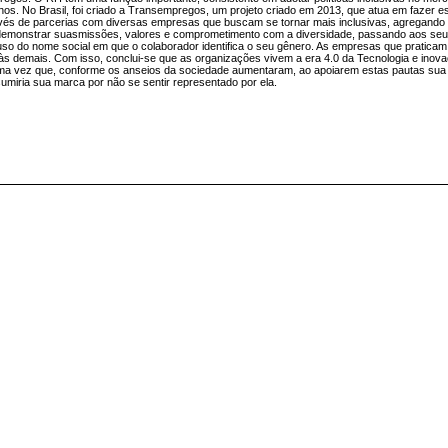
os. No Brasil, foi criado a Transempregos, um projeto criado em 2013, que atua em fazer e
avés de parcerias com diversas empresas que buscam se tornar mais inclusivas, agregando 
demonstrar suasmissões, valores e comprometimento com a diversidade, passando aos seu
 uso do nome social em que o colaborador identifica o seu gênero. As empresas que praticam
s demais. Com isso, conclui-se que as organizações vivem a era 4.0 da Tecnologia e inov
, uma vez que, conforme os anseios da sociedade aumentaram, ao apoiarem estas pautas su
miria sua marca por não se sentir representado por ela.