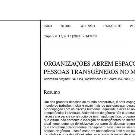
ETIC
CAPA
SOBRE
ACESSO
CADASTRO
PE
Capa
>
v. 17, n. 17 (2021)
>
TATEISI
ORGANIZAÇÕES ABREM ESPAÇO
PESSOAS TRANSGÊNEROS NO 
Andressa Mayumi TATEISI, Alessandra De Souza MARACCI, F
Resumo
Um dos grandes desafios do mundo corporativo, é abrir espaço
mundo do trabalho. Incluir é muito mais do que contratar pe
preocupação com os direitos humanos, equidade e acesso ao 
competências individuais. A identidade de gênero não é apena
necessária para a construção de um mundo pacífico, próspero,
que visam, não somente a inserção de transgêneros no mercad
atualmente, depende de iniciativas por parte de algumas emp
que contratam colaboradores transgênero. Pois para se inserir
pessoa cisgênero – isto é estar em consonância com suas car
transfobia é uma das dificuldades ao acesso de vagas de emp