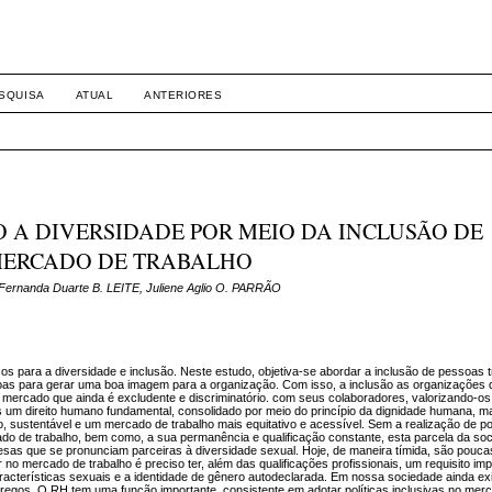
SQUISA
ATUAL
ANTERIORES
 A DIVERSIDADE POR MEIO DA INCLUSÃO DE
MERCADO DE TRABALHO
ernanda Duarte B. LEITE, Juliene Aglio O. PARRÃO
s para a diversidade e inclusão. Neste estudo, objetiva-se abordar a inclusão de pessoas 
ssoas para gerar uma boa imagem para a organização. Com isso, a inclusão as organizaçõe
mercado que ainda é excludente e discriminatório. com seus colaboradores, valorizando-os
s um direito humano fundamental, consolidado por meio do princípio da dignidade humana, 
 sustentável e um mercado de trabalho mais equitativo e acessível. Sem a realização de pol
o de trabalho, bem como, a sua permanência e qualificação constante, esta parcela da so
resas que se pronunciam parceiras à diversidade sexual. Hoje, de maneira tímida, são pouc
 no mercado de trabalho é preciso ter, além das qualificações profissionais, um requisito im
acterísticas sexuais e a identidade de gênero autodeclarada. Em nossa sociedade ainda exi
regos. O RH tem uma função importante, consistente em adotar políticas inclusivas no merc