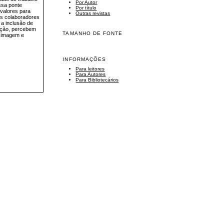
Por Autor
ssa ponte
Por título
valores para
Outras revistas
s colaboradores
 a inclusão de
ação, percebem
TAMANHO DE FONTE
a imagem e
INFORMAÇÕES
Para leitores
Para Autores
Para Bibliotecários