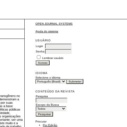
OPEN JOURNAL SYSTEMS
Ajuda do sistema
USUÁRIO
Login
Senha
Lembrar usuário
IDIOMA
Selecione o idioma
CONTEÚDO DA REVISTA
transgênero no
Pesquisa
s demonstram a
 por suas
Escopo da Busca
mas a base
íticas públicas
ciedade,
as organizações
portante: ser uma
Procurar
ste muito e a
Por Edição
ado de trabalho