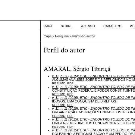
ETIC
CAPA
SOBRE
ACESSO
CADASTRO
PE
Capa
>
Pesquisa
>
Perfil do autor
Perfil do autor
AMARAL, Sérgio Tibiriçá
v. 11, n. 11 (2015): ETIC - ENCONTRO TOLEDO DE IN
ALGUMAS ANÁLISES SOBRE OS REFUGIADOS NO 
RESUMO
PDF
v. 11, n. 11 (2015): ETIC - ENCONTRO TOLEDO DE IN
CONSTITUIÇÂO FEDERAL E PODER CONSTITUINTE
RESUMO
PDF
v. 11, n. 11 (2015): ETIC - ENCONTRO TOLEDO DE IN
IDOSOS: UMA CONQUISTA DE DIREITOS
RESUMO
PDF
v. 11, n. 11 (2015): ETIC - ENCONTRO TOLEDO DE IN
ORGANIZAÇÃO DAS NAÇÕES UNIDAS E OSTRIBUNA
RESUMO
PDF
v. 11, n. 11 (2015): ETIC - ENCONTRO TOLEDO DE IN
ORIGENS DOS DIREITOS FUNDAMENTAIS E O CON
RESUMO
PDF
v. 11, n. 11 (2015): ETIC - ENCONTRO TOLEDO DE IN
ROLEZINHO: A ESTIGMATIZAÇÃO E UM PEDIDO DE