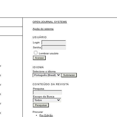
OPEN JOURNAL SYSTEMS
Ajuda do sistema
USUÁRIO
Login
Senha
Lembrar usuário
o
IDIOMA
Selecione o idioma
o
CONTEÚDO DA REVISTA
o
Pesquisa
o
Escopo da Busca
o
Procurar
o
Por Edição