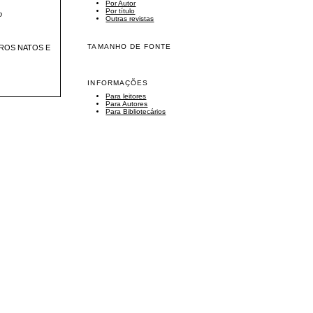
Por Autor
Por título
o
Outras revistas
TAMANHO DE FONTE
IROS NATOS E
INFORMAÇÕES
Para leitores
Para Autores
Para Bibliotecários