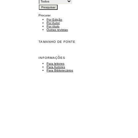
Procurar
Por Edição
Por Autor
Por título
Outras revistas
TAMANHO DE FONTE
INFORMAÇÕES
Para leitores
Para Autores
Para Bibliotecários