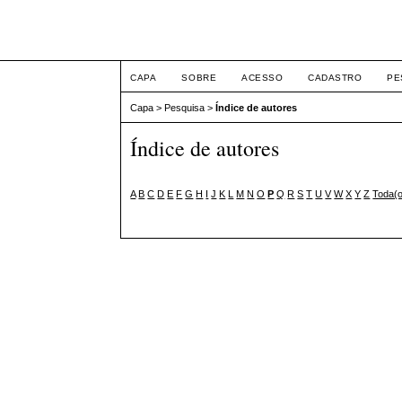
XII Simpósio Jurídico
CAPA
SOBRE
ACESSO
CADASTRO
PE
Capa
>
Pesquisa
>
Índice de autores
Índice de autores
A
B
C
D
E
F
G
H
I
J
K
L
M
N
O
P
Q
R
S
T
U
V
W
X
Y
Z
Toda(