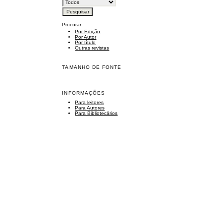
Procurar
Por Edição
Por Autor
Por título
Outras revistas
TAMANHO DE FONTE
INFORMAÇÕES
Para leitores
Para Autores
Para Bibliotecários