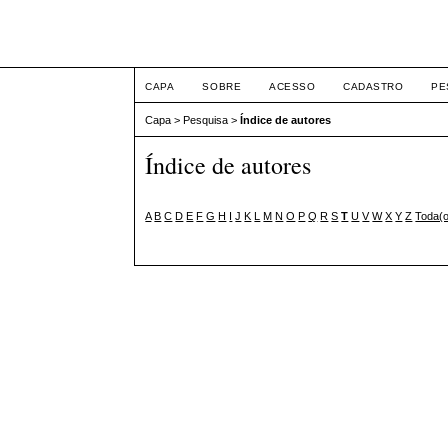
XII Simpósio Jurídico
CAPA
SOBRE
ACESSO
CADASTRO
PE
Capa
>
Pesquisa
>
Índice de autores
Índice de autores
A
B
C
D
E
F
G
H
I
J
K
L
M
N
O
P
Q
R
S
T
U
V
W
X
Y
Z
Toda(