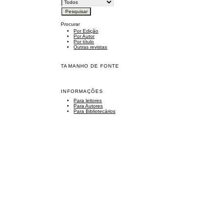
Procurar
Por Edição
Por Autor
Por título
Outras revistas
TAMANHO DE FONTE
INFORMAÇÕES
Para leitores
Para Autores
Para Bibliotecários