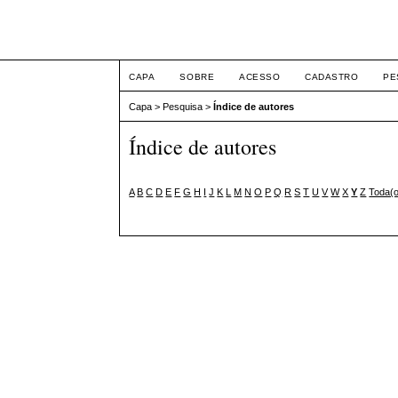
XII Simpósio Jurídico
CAPA
SOBRE
ACESSO
CADASTRO
PE
Capa
>
Pesquisa
>
Índice de autores
Índice de autores
A
B
C
D
E
F
G
H
I
J
K
L
M
N
O
P
Q
R
S
T
U
V
W
X
Y
Z
Toda(