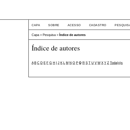
XII Simpósio Jurídico
CAPA
SOBRE
ACESSO
CADASTRO
PESQUIS
Capa
>
Pesquisa
>
Índice de autores
Índice de autores
A
B
C
D
E
F
G
H
I
J
K
L
M
N
O
P
Q
R
S
T
U
V
W
X
Y
Z
Toda(o)s