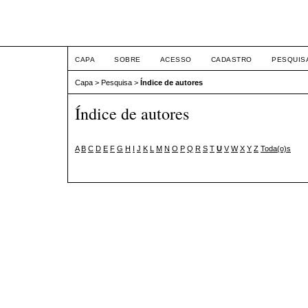
XII Simpósio Jurídico
CAPA
SOBRE
ACESSO
CADASTRO
PESQUIS
Capa
>
Pesquisa
>
Índice de autores
Índice de autores
A
B
C
D
E
F
G
H
I
J
K
L
M
N
O
P
Q
R
S
T
U
V
W
X
Y
Z
Toda(o)s