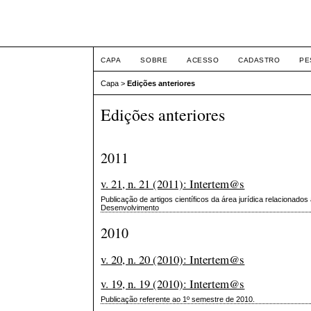
Intertem@s ISSN 1677
CAPA
SOBRE
ACESSO
CADASTRO
PE
Capa
>
Edições anteriores
Edições anteriores
2011
v. 21, n. 21 (2011): Intertem@s
Publicação de artigos científicos da área jurídica relaciona
Desenvolvimento
2010
v. 20, n. 20 (2010): Intertem@s
v. 19, n. 19 (2010): Intertem@s
Publicação referente ao 1º semestre de 2010.