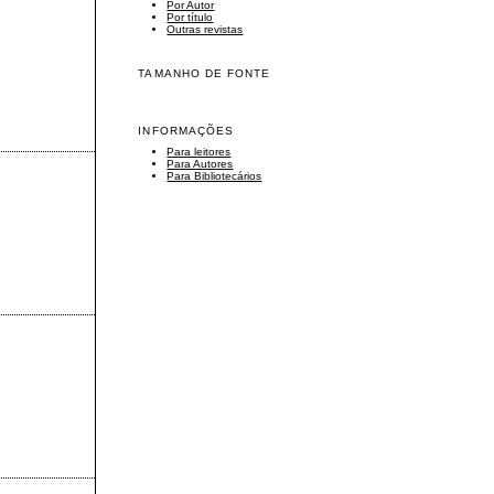
Por Autor
Por título
Outras revistas
TAMANHO DE FONTE
INFORMAÇÕES
Para leitores
Para Autores
Para Bibliotecários