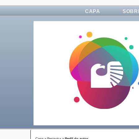
CAPA
SOBR
Capa
>
Pesquisa
>
Perfil do autor