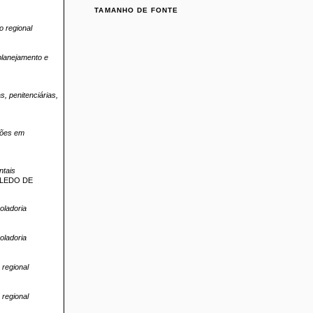
TAMANHO DE FONTE
 regional
planejamento e
s, penitenciárias,
ções em
ntais
OLEDO DE
oladoria
oladoria
regional
regional