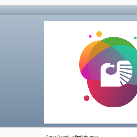
Capa
>
Pesquisa
>
Perfil do autor