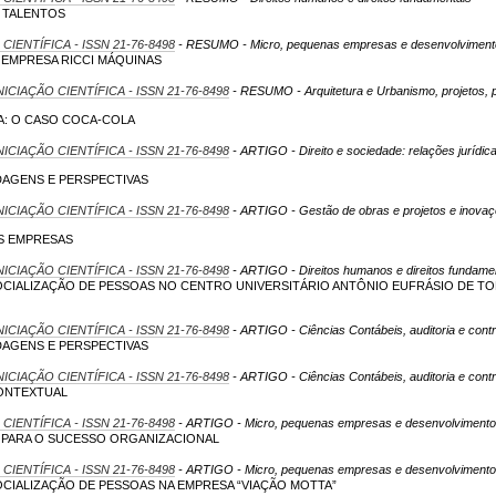
 TALENTOS
 CIENTÍFICA - ISSN 21-76-8498
- RESUMO - Micro, pequenas empresas e desenvolvimento
EMPRESA RICCI MÁQUINAS
NICIAÇÃO CIENTÍFICA - ISSN 21-76-8498
- RESUMO - Arquitetura e Urbanismo, projetos, 
A: O CASO COCA-COLA
NICIAÇÃO CIENTÍFICA - ISSN 21-76-8498
- ARTIGO - Direito e sociedade: relações jurídica
AGENS E PERSPECTIVAS
NICIAÇÃO CIENTÍFICA - ISSN 21-76-8498
- ARTIGO - Gestão de obras e projetos e inova
AS EMPRESAS
NICIAÇÃO CIENTÍFICA - ISSN 21-76-8498
- ARTIGO - Direitos humanos e direitos fundame
CIALIZAÇÃO DE PESSOAS NO CENTRO UNIVERSITÁRIO ANTÔNIO EUFRÁSIO DE T
NICIAÇÃO CIENTÍFICA - ISSN 21-76-8498
- ARTIGO - Ciências Contábeis, auditoria e contr
AGENS E PERSPECTIVAS
NICIAÇÃO CIENTÍFICA - ISSN 21-76-8498
- ARTIGO - Ciências Contábeis, auditoria e contr
CONTEXTUAL
 CIENTÍFICA - ISSN 21-76-8498
- ARTIGO - Micro, pequenas empresas e desenvolvimento 
 PARA O SUCESSO ORGANIZACIONAL
 CIENTÍFICA - ISSN 21-76-8498
- ARTIGO - Micro, pequenas empresas e desenvolvimento 
CIALIZAÇÃO DE PESSOAS NA EMPRESA “VIAÇÃO MOTTA”