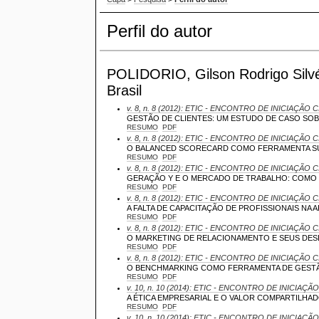
Perfil do autor
POLIDORIO, Gilson Rodrigo Silvér
Brasil
v. 8, n. 8 (2012): ETIC - ENCONTRO DE INICIAÇÃO C
GESTÃO DE CLIENTES: UM ESTUDO DE CASO SOB
RESUMO
PDF
v. 8, n. 8 (2012): ETIC - ENCONTRO DE INICIAÇÃO C
O BALANCED SCORECARD COMO FERRAMENTA SU
RESUMO
PDF
v. 8, n. 8 (2012): ETIC - ENCONTRO DE INICIAÇÃO C
GERAÇÃO Y E O MERCADO DE TRABALHO: COMO 
RESUMO
PDF
v. 8, n. 8 (2012): ETIC - ENCONTRO DE INICIAÇÃO C
A FALTA DE CAPACITAÇÃO DE PROFISSIONAIS NA A
RESUMO
PDF
v. 8, n. 8 (2012): ETIC - ENCONTRO DE INICIAÇÃO C
O MARKETING DE RELACIONAMENTO E SEUS D
RESUMO
PDF
v. 8, n. 8 (2012): ETIC - ENCONTRO DE INICIAÇÃO C
O BENCHMARKING COMO FERRAMENTA DE GEST
RESUMO
PDF
v. 10, n. 10 (2014): ETIC - ENCONTRO DE INICIAÇÃO
A ÉTICA EMPRESARIAL E O VALOR COMPARTILHA
RESUMO
PDF
v. 10, n. 10 (2014): ETIC - ENCONTRO DE INICIAÇÃO