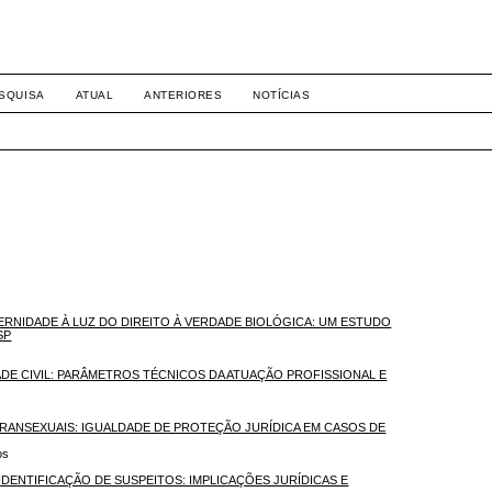
-1281 DIREITO
SQUISA
ATUAL
ANTERIORES
NOTÍCIAS
TERNIDADE À LUZ DO DIREITO À VERDADE BIOLÓGICA: UM ESTUDO
SP
DE CIVIL: PARÂMETROS TÉCNICOS DA ATUAÇÃO PROFISSIONAL E
 TRANSEXUAIS: IGUALDADE DE PROTEÇÃO JURÍDICA EM CASOS DE
os
DENTIFICAÇÃO DE SUSPEITOS: IMPLICAÇÕES JURÍDICAS E