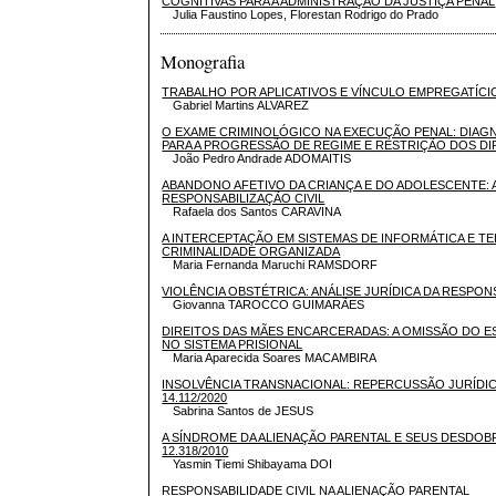
COGNITIVAS PARA A ADMINISTRAÇÃO DA JUSTIÇA PENAL
Julia Faustino Lopes, Florestan Rodrigo do Prado
Monografia
TRABALHO POR APLICATIVOS E VÍNCULO EMPREGATÍCIO
Gabriel Martins ALVAREZ
O EXAME CRIMINOLÓGICO NA EXECUÇÃO PENAL: DIAG
PARA A PROGRESSÃO DE REGIME E RESTRIÇÃO DOS D
João Pedro Andrade ADOMAITIS
ABANDONO AFETIVO DA CRIANÇA E DO ADOLESCENTE: 
RESPONSABILIZAÇÃO CIVIL
Rafaela dos Santos CARAVINA
A INTERCEPTAÇÃO EM SISTEMAS DE INFORMÁTICA E T
CRIMINALIDADE ORGANIZADA
Maria Fernanda Maruchi RAMSDORF
VIOLÊNCIA OBSTÉTRICA: ANÁLISE JURÍDICA DA RESPON
Giovanna TAROCCO GUIMARÃES
DIREITOS DAS MÃES ENCARCERADAS: A OMISSÃO DO ES
NO SISTEMA PRISIONAL
Maria Aparecida Soares MACAMBIRA
INSOLVÊNCIA TRANSNACIONAL: REPERCUSSÃO JURÍDICA
14.112/2020
Sabrina Santos de JESUS
A SÍNDROME DA ALIENAÇÃO PARENTAL E SEUS DESDOB
12.318/2010
Yasmin Tiemi Shibayama DOI
RESPONSABILIDADE CIVIL NA ALIENAÇÃO PARENTAL