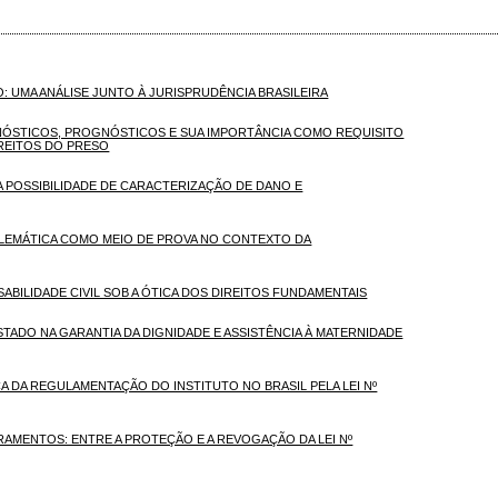
: UMA ANÁLISE JUNTO À JURISPRUDÊNCIA BRASILEIRA
NÓSTICOS, PROGNÓSTICOS E SUA IMPORTÂNCIA COMO REQUISITO
IREITOS DO PRESO
A POSSIBILIDADE DE CARACTERIZAÇÃO DE DANO E
ELEMÁTICA COMO MEIO DE PROVA NO CONTEXTO DA
SABILIDADE CIVIL SOB A ÓTICA DOS DIREITOS FUNDAMENTAIS
TADO NA GARANTIA DA DIGNIDADE E ASSISTÊNCIA À MATERNIDADE
 DA REGULAMENTAÇÃO DO INSTITUTO NO BRASIL PELA LEI Nº
RAMENTOS: ENTRE A PROTEÇÃO E A REVOGAÇÃO DA LEI Nº