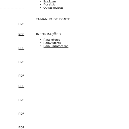
Por Autor
Por título
Outras revistas
TAMANHO DE FONTE
PDF
INFORMAÇÕES
PDF
Para leitores
Para Autores
Para Bibliotecários
PDF
PDF
PDF
PDF
PDF
PDF
PDF