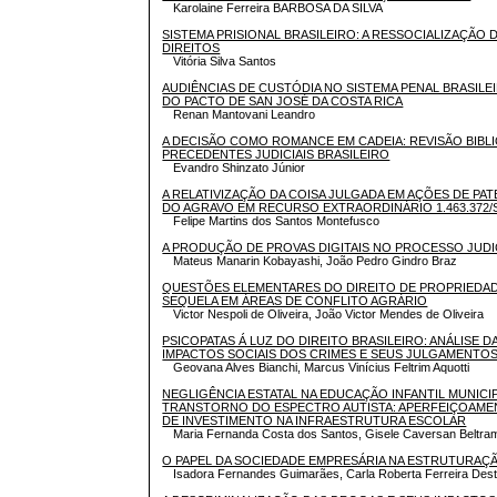
Karolaine Ferreira BARBOSA DA SILVA
SISTEMA PRISIONAL BRASILEIRO: A RESSOCIALIZAÇÃO
DIREITOS
Vitória Silva Santos
AUDIÊNCIAS DE CUSTÓDIA NO SISTEMA PENAL BRASIL
DO PACTO DE SAN JOSÉ DA COSTA RICA
Renan Mantovani Leandro
A DECISÃO COMO ROMANCE EM CADEIA: REVISÃO BIBL
PRECEDENTES JUDICIAIS BRASILEIRO
Evandro Shinzato Júnior
A RELATIVIZAÇÃO DA COISA JULGADA EM AÇÕES DE PA
DO AGRAVO EM RECURSO EXTRAORDINÁRIO 1.463.372/
Felipe Martins dos Santos Montefusco
A PRODUÇÃO DE PROVAS DIGITAIS NO PROCESSO JUDIC
Mateus Manarin Kobayashi, João Pedro Gindro Braz
QUESTÕES ELEMENTARES DO DIREITO DE PROPRIEDAD
SEQUELA EM ÁREAS DE CONFLITO AGRÁRIO
Victor Nespoli de Oliveira, João Victor Mendes de Oliveira
PSICOPATAS Á LUZ DO DIREITO BRASILEIRO: ANÁLISE D
IMPACTOS SOCIAIS DOS CRIMES E SEUS JULGAMENTO
Geovana Alves Bianchi, Marcus Vinícius Feltrim Aquotti
NEGLIGÊNCIA ESTATAL NA EDUCAÇÃO INFANTIL MUNIC
TRANSTORNO DO ESPECTRO AUTISTA: APERFEIÇOAMEN
DE INVESTIMENTO NA INFRAESTRUTURA ESCOLAR
Maria Fernanda Costa dos Santos, Gisele Caversan Beltra
O PAPEL DA SOCIEDADE EMPRESÁRIA NA ESTRUTURAÇÃ
Isadora Fernandes Guimarães, Carla Roberta Ferreira Dest