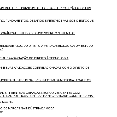
 DAS MULHERES PRIVADAS DE LIBERDADE E PROTEÇÃO AOS SEUS
EIRO: FUNDAMENTOS, DESAFIOS E PERSPECTIVAS SOB O ENFOQUE
IOGRÁFICA E ESTUDO DE CASO SOBRE O SISTEMA DE
TERNIDADE À LUZ DO DIREITO À VERDADE BIOLÓGICA: UM ESTUDO
SP
IAL E A ADAPTAÇÃO DO DIREITO À TECNOLOGIA
E E SUAS APLICAÇÕES CORRELACIONADAS COM O DIREITO DE
A IMPUTABILIDADE PENAL, PERSPECTIVA DA MEDICINA LEGAL E OS
S
IPAL-SP FRENTE ÀS CRIANÇAS NEURODIVERGENTES COM
TO DAS POLÍTICAS PÚBLICAS E A NECESSIDADE CONSTITUCIONAL
mi Marcato
O DE MARCAS NA INDÚSTRIA DA MODA
ro