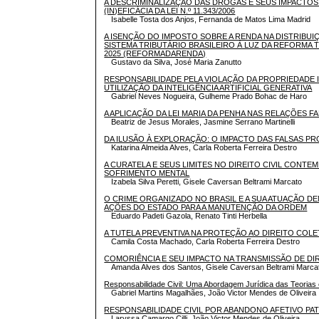
A DESCRIMINALIZAÇÃO DAS DROGAS E SEUS IMPACTOS
(IN)EFICÁCIA DA LEI N.º 11.343/2006
Isabelle Tosta dos Anjos, Fernanda de Matos Lima Madrid
A ISENÇÃO DO IMPOSTO SOBRE A RENDA NA DISTRIBUI
SISTEMA TRIBUTÁRIO BRASILEIRO À LUZ DA REFORMA 
2025 (REFORMADARENDA)
Gustavo da Silva, José Maria Zanutto
RESPONSABILIDADE PELA VIOLAÇÃO DA PROPRIEDADE 
UTILIZAÇÃO DA INTELIGÊNCIA ARTIFICIAL GENERATIVA
Gabriel Neves Nogueira, Gulheme Prado Bohac de Haro
A APLICAÇÃO DA LEI MARIA DA PENHA NAS RELAÇÕES F
Beatriz de Jesus Morales, Jasmine Serrano Martinelli
DA ILUSÃO À EXPLORAÇÃO: O IMPACTO DAS FALSAS 
Katarina Almeida Alves, Carla Roberta Ferreira Destro
A CURATELA E SEUS LIMITES NO DIREITO CIVIL CONT
SOFRIMENTO MENTAL
Izabela Silva Peretti, Gisele Caversan Beltrami Marcato
O CRIME ORGANIZADO NO BRASIL E A SUA ATUAÇÃO DE
AÇÕES DO ESTADO PARA A MANUTENÇÃO DA ORDEM
Eduardo Padeti Gazola, Renato Tinti Herbella
A TUTELA PREVENTIVA NA PROTEÇÃO AO DIREITO COLE
Camila Costa Machado, Carla Roberta Ferreira Destro
COMORIÊNCIA E SEU IMPACTO NA TRANSMISSÃO DE D
Amanda Alves dos Santos, Gisele Caversan Beltrami Marca
Responsabilidade Civil: Uma Abordagem Jurídica das Teorias 
Gabriel Martins Magalhães, João Victor Mendes de Oliveira
RESPONSABILIDADE CIVIL POR ABANDONO AFETIVO PAT
Laryssa Camargo Cilli, João Victor Mendes de Oliveira