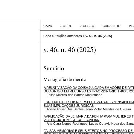
Intertem@s ISSN 1677
CAPA
SOBRE
ACESSO
CADASTRO
PE
Capa
>
Edições anteriores
>
v. 46, n. 46 (2025)
v. 46, n. 46 (2025)
Sumário
Monografia de mérito
A RELATIVIZAÇÃO DA COISA JULGADA EM AÇÕES DE PA
DO AGRAVO EM RECURSO EXTRAORDINÁRIO 1.463.372/
Felipe Martins dos Santos Montefusco
ERRO MÉDICO SOB A PERSPECTIVA DA RESPONSABILIDA
SUAS IMPLICAÇÕES JURÍDICAS
Ariane Aguiar Dos Santos, João Victor Mendes de Oliveira
A APLICAÇÃO DA LEI MARIA DA PENHA PARA MULHERES
VIOLÊNCIA DOMÉSTICA E FAMILIAR
Ana Clara Nunes Rodrigues, Lucas Octavio Noya dos Sant
FALSAS MEMÓRIAS E SEUS EFEITOS NO PROCESSO DE I