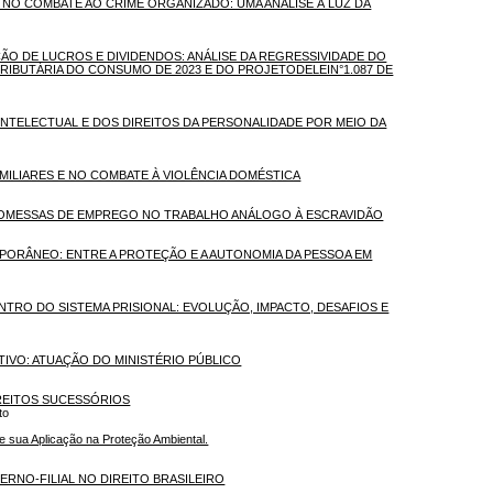
 NO COMBATE AO CRIME ORGANIZADO: UMA ANÁLISE À LUZ DA
ÇÃO DE LUCROS E DIVIDENDOS: ANÁLISE DA REGRESSIVIDADE DO
TRIBUTÁRIA DO CONSUMO DE 2023 E DO PROJETODELEIN°1.087 DE
INTELECTUAL E DOS DIREITOS DA PERSONALIDADE POR MEIO DA
AMILIARES E NO COMBATE À VIOLÊNCIA DOMÉSTICA
PROMESSAS DE EMPREGO NO TRABALHO ANÁLOGO À ESCRAVIDÃO
EMPORÂNEO: ENTRE A PROTEÇÃO E A AUTONOMIA DA PESSOA EM
NTRO DO SISTEMA PRISIONAL: EVOLUÇÃO, IMPACTO, DESAFIOS E
TIVO: ATUAÇÃO DO MINISTÉRIO PÚBLICO
IREITOS SUCESSÓRIOS
to
e sua Aplicação na Proteção Ambiental.
ERNO-FILIAL NO DIREITO BRASILEIRO