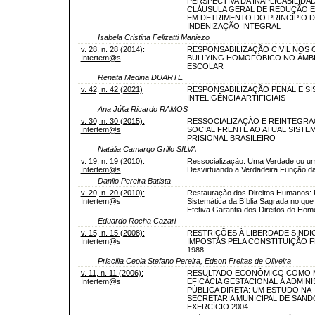
PERSPECTIVA DA INAPLICABILIDA
CLÁUSULA GERAL DE REDUÇÃO E
EM DETRIMENTO DO PRINCÍPIO D
INDENIZAÇÃO INTEGRAL
Isabela Cristina Felizatti Maniezo
v. 28, n. 28 (2014):
RESPONSABILIZAÇÃO CIVIL NOS 
Intertem@s
BULLYING HOMOFÓBICO NO ÂMB
ESCOLAR
Renata Medina DUARTE
v. 42, n. 42 (2021)
RESPONSABILIZAÇÃO PENAL E SI
INTELIGÊNCIA ARTIFICIAIS
Ana Júlia Ricardo RAMOS
v. 30, n. 30 (2015):
RESSOCIALIZAÇÃO E REINTEGR
Intertem@s
SOCIAL FRENTE AO ATUAL SISTE
PRISIONAL BRASILEIRO
Natália Camargo Grillo SILVA
v. 19, n. 19 (2010):
Ressocialização: Uma Verdade ou um
Intertem@s
Desvirtuando a Verdadeira Função d
Danilo Pereira Batista
v. 20, n. 20 (2010):
Restauração dos Direitos Humanos: 
Intertem@s
Sistemática da Bíblia Sagrada no que
Efetiva Garantia dos Direitos do Ho
Eduardo Rocha Cazari
v. 15, n. 15 (2008):
RESTRIÇÕES À LIBERDADE SINDI
Intertem@s
IMPOSTAS PELA CONSTITUIÇÃO 
1988
Priscilla Ceola Stefano Pereira, Edson Freitas de Oliveira
v. 11, n. 11 (2006):
RESULTADO ECONÔMICO COMO M
Intertem@s
EFICÁCIA GESTACIONAL À ADMIN
PÚBLICA DIRETA: UM ESTUDO NA
SECRETARIA MUNICIPAL DE SAND
EXERCÍCIO 2004