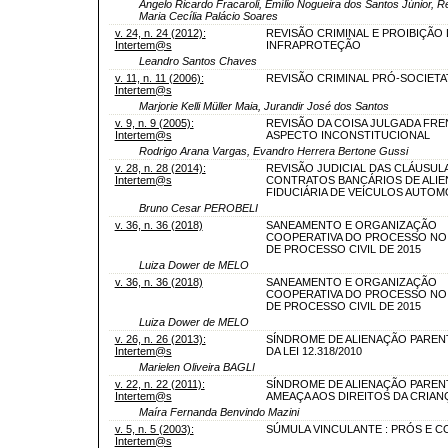
Angelo Ricardo Fracaroli, Emílio Nogueira dos Santos Júnior, R
Maria Cecília Palácio Soares
v. 24, n. 24 (2012):
REVISÃO CRIMINAL E PROIBIÇÃO
Intertem@s
INFRAPROTEÇÃO
Leandro Santos Chaves
v. 11, n. 11 (2006):
REVISÃO CRIMINAL PRÓ-SOCIETA
Intertem@s
Marjorie Kelli Müller Maia, Jurandir José dos Santos
v. 9, n. 9 (2005):
REVISÃO DA COISA JULGADA FRE
Intertem@s
ASPECTO INCONSTITUCIONAL
Rodrigo Arana Vargas, Evandro Herrera Bertone Gussi
v. 28, n. 28 (2014):
REVISÃO JUDICIAL DAS CLÁUSUL
Intertem@s
CONTRATOS BANCÁRIOS DE ALI
FIDUCIÁRIA DE VEÍCULOS AUTO
Bruno Cesar PEROBELI
v. 36, n. 36 (2018)
SANEAMENTO E ORGANIZAÇÃO
COOPERATIVA DO PROCESSO NO
DE PROCESSO CIVIL DE 2015
Luiza Dower de MELO
v. 36, n. 36 (2018)
SANEAMENTO E ORGANIZAÇÃO
COOPERATIVA DO PROCESSO NO
DE PROCESSO CIVIL DE 2015
Luiza Dower de MELO
v. 26, n. 26 (2013):
SÍNDROME DE ALIENAÇÃO PARENT
Intertem@s
DA LEI 12.318/2010
Marielen Oliveira BAGLI
v. 22, n. 22 (2011):
SÍNDROME DE ALIENAÇÃO PARENT
Intertem@s
AMEAÇA AOS DIREITOS DA CRIAN
Maíra Fernanda Benvindo Mazini
v. 5, n. 5 (2003):
SÚMULA VINCULANTE : PRÓS E 
Intertem@s