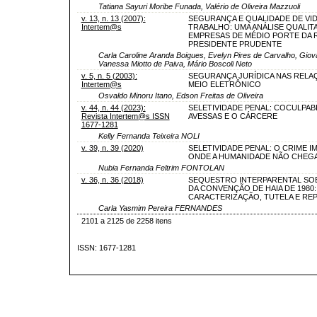
Tatiana Sayuri Moribe Funada, Valério de Oliveira Mazzuoli
v. 13, n. 13 (2007):
SEGURANÇA E QUALIDADE DE VI
Intertem@s
TRABALHO: UMA ANÁLISE QUALITA
EMPRESAS DE MÉDIO PORTE DA 
PRESIDENTE PRUDENTE
Carla Caroline Aranda Boigues, Evelyn Pires de Carvalho, Gio
Vanessa Miotto de Paiva, Mário Boscoli Neto
v. 5, n. 5 (2003):
SEGURANÇA JURÍDICA NAS RELA
Intertem@s
MEIO ELETRÔNICO
Osvaldo Minoru Itano, Edson Freitas de Oliveira
v. 44, n. 44 (2023):
SELETIVIDADE PENAL: COCULPABI
Revista Intertem@s ISSN
AVESSAS E O CÁRCERE
1677-1281
Kelly Fernanda Teixeira NOLI
v. 39, n. 39 (2020)
SELETIVIDADE PENAL: O CRIME I
ONDE A HUMANIDADE NÃO CHEG
Nubia Fernanda Feltrim FONTOLAN
v. 36, n. 36 (2018)
SEQUESTRO INTERPARENTAL SOB
DA CONVENÇÃO DE HAIA DE 1980:
CARACTERIZAÇÃO, TUTELA E RE
Carla Yasmim Pereira FERNANDES
2101 a 2125 de 2258 itens
ISSN: 1677-1281