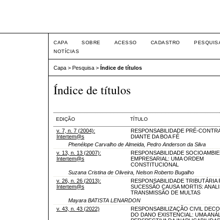
Intertem@s ISSN 1677-1
CAPA
SOBRE
ACESSO
CADASTRO
PESQUIS
NOTÍCIAS
Capa
>
Pesquisa
>
Índice de títulos
Índice de títulos
EDIÇÃO
TÍTULO
v. 7, n. 7 (2004):
RESPONSABILIDADE PRÉ-CONTR
Intertem@s
DIANTE DA BOA FÉ
Phenélope Carvalho de Almeida, Pedro Anderson da Silva
v. 13, n. 13 (2007):
RESPONSABILIDADE SOCIOAMBIE
Intertem@s
EMPRESARIAL: UMA ORDEM
CONSTITUCIONAL
Suzana Cristina de Oliveira, Nelson Roberto Bugalho
v. 26, n. 26 (2013):
RESPONSABILIDADE TRIBUTÁRIA
Intertem@s
SUCESSÃO CAUSA MORTIS: ANALI
TRANSMISSÃO DE MULTAS
Mayara BATISTA LENARDON
v. 43, n. 43 (2022)
RESPONSABILIZAÇÃO CIVIL DEC
DO DANO EXISTENCIAL: UMA ANÁL