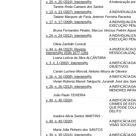
v. 20, n. 20 (2010): Intertem@s
A Indenização por
Tamiris Roda Caetano dos Santos
v. 13, n. 13 (2007): Intertem@s
A INDIVIDUALIZ
Tatiane Marques de Faria, Antenor Ferreira Pavarina
v. 17, n. 17 (2009): Intertem@s
A INDIVIDUALIZ
EXECUÇÃO PEN
Bruna Fernandes Pinatto, Marcus Vinícius Feltrim Aquott
v. 24, n. 24 (2012): Intertem@s
A INDIVIDUALIZ
EXECUÇÃO PEN
Olivia Zanfolin Consoli
v. 44, n. 44 (2023): Revista
A (IN)EFICÁCIA
Intertem@s ISSN 1677-1281
RESSOCIALIZAÇ
Luana Letícia da Silva ALCÂNTARA
v. 3, n. 3 (2002): Intertem@s
A INEFICÁCIA D
OBJETIVOS
Carian Luchesi Morceli, Nelsino Moura de Oliveira
v. 16, n. 16 (2008): Intertem@s
A INEFICÁCIA D
Vivian Roberta Maseti Takiguchi, Jurandir José dos San
v. 26, n. 26 (2013): Intertem@s
A INEFICÁCIA D
MENORES INFR
João Paulo TEIXEIRA
v. 40, n. 40 (2020)
A INEFICÁCIA D
CRIMES DE EST
QUE PODE COLA
DELITO
Isadora Alícia Santos MARTINS
v. 40, n. 40 (2020)
A INEFICÁCIA 
VISÃO SOCIOJU
Maria Júlia Pinheiro dos SANTOS
v. 30, n. 30 (2015): Intertem@s
A INEFICÁCIA D