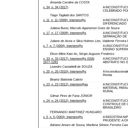
Amanda Caroline da COSTA
v. 34, n. 34 (2017)
A INCONSTITUC
CELEBRADO POR
Tiago Tagliatti dos SANTOS
v. 11, n. 11 (2006): Intertem@s
A INCONSTITUC
DIFERENCIADO
Juliana Buosi, Marcelo Agamenon Goes de Souza
v. 17, n. 17 (2009): Intertem@s
A INCONSTITUC
SEPARAÇÃO DE
Juliane de Assis e Silva Holmes Lins, Valdemir Ferreira
v. 7, n. 7 (2004): Intertem@s
A (IN)CONSTIT
ENSINO SUPER
Elson Mikio Kato Ito, Sérgio Augusto Frederico
v. 33, n. 33 (2017): Intertem@s ISSN
A INCONSTITUC
1677-1281
ABSTRATO NO D
Leandro Castaldelli de SOUZA
v. 20, n. 20 (2010): Intertem@s
A Inconstituciona
Renda
Beatriz Batistela Calixto
v. 23, n. 23 (2012): Intertem@as
A INCONSTITUCI
MATERIAL PARA
RURAL
Gilmar Pires de Faria JÚNIOR
v. 24, n. 24 (2012): Intertem@s
A INCONSTITUC
CONTROLE DE 
BRASILEIRO
FERNANDO MARTINEZ HUNGARO
v. 5, n. 5 (2003): Intertem@s
A INDÚSTRIA NI
PRUDENTE: A O
Adriano Amaro de Sousa, Marilena SAntos Ferreira Cast