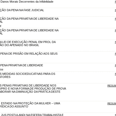
 Danos Morais Decorrentes da Infidelidade
AÇÃO DA PENA NA FASE JUDICIAL
AÇÃO DA PENA PRIVATIVA DE LIBERDADE NA
AL
i
AÇÃO DA PENA PRIVATIVA DE LIBERDADE NA
AL
 DA LEI DE EXECUÇÃO PENAL EM PROL DA
ÃO DO APENADO NO BRASIL
A PENA DE PRISÃO EM RELAÇÃO AOS SEUS
A PENA PRIVATIVA DE LIBERDADE
tos
AS MEDIDAS SOCIOEDUCATIVAS PARA OS
ATORES
AS PENAS PRIVATIVAS DE LIBERDADE NOS
RESU
UPRO E NOVA FORMA DE PRODUÇÃO DE PROVA
BORAR NA DIMINUIÇÃO DA PRÁTICA DESTE
DO ESTADO NA PROTEÇÃO DA MULHER – UMA
RESU
RÍDICA DO ASSUNTO
O JUS POSTULANDI NA ESFERA TRABALHISTA E