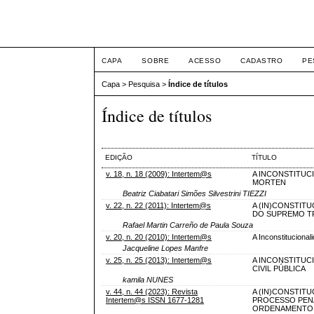
Intertem@s ISSN 1677
CAPA
SOBRE
ACESSO
CADASTRO
PE
Capa
>
Pesquisa
>
Índice de títulos
Índice de títulos
EDIÇÃO
TÍTULO
v. 18, n. 18 (2009): Intertem@s
A INCONSTITUC
MORTEN
Beatriz Ciabatari Simões Silvestrini TIEZZI
v. 22, n. 22 (2011): Intertem@s
A (IN)CONSTITU
DO SUPREMO T
Rafael Martin Carreño de Paula Souza
v. 20, n. 20 (2010): Intertem@s
A Inconstitucional
Jacqueline Lopes Manfre
v. 25, n. 25 (2013): Intertem@s
A INCONSTITUCI
CIVIL PÚBLICA
kamila NUNES
v. 44, n. 44 (2023): Revista
A (IN)CONSTIT
Intertem@s ISSN 1677-1281
PROCESSO PENA
ORDENAMENTO 