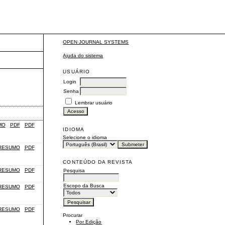
OPEN JOURNAL SYSTEMS
Ajuda do sistema
USUÁRIO
Login
Senha
Lembrar usuário
MO
PDF
PDF
IDIOMA
Selecione o idioma
RESUMO
PDF
CONTEÚDO DA REVISTA
RESUMO
PDF
Pesquisa
Escopo da Busca
RESUMO
PDF
RESUMO
PDF
Procurar
Por Edição