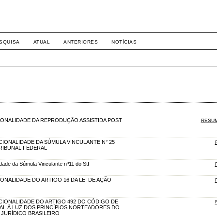
-1281 DIREITO
SQUISA
ATUAL
ANTERIORES
NOTÍCIAS
IONALIDADE DA REPRODUÇÃO ASSISTIDA POST
RESU
CIONALIDADE DA SÚMULA VINCULANTE N° 25
RIBUNAL FEDERAL
idade da Súmula Vinculante nº11 do Stf
ONALIDADE DO ARTIGO 16 DA LEI DE AÇÃO
UCIONALIDADE DO ARTIGO 492 DO CÓDIGO DE
L À LUZ DOS PRINCÍPIOS NORTEADORES DO
JURÍDICO BRASILEIRO