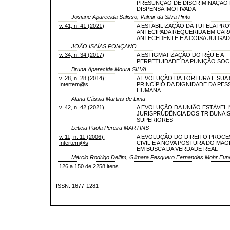
PRESUNÇÃO DE DISCRIMINAÇÃO 
DISPENSA IMOTIVADA
Josiane Aparecida Salisso, Valmir da Silva Pinto
v. 41, n. 41 (2021)
A ESTABILIZAÇÃO DA TUTELA PRO
ANTECIPADA REQUERIDA EM CAR
ANTECEDENTE E A COISA JULGAD
JOÃO ISAÍAS PONÇANO
v. 34, n. 34 (2017)
A ESTIGMATIZAÇÃO DO RÉU E A
PERPETUIDADE DA PUNIÇÃO SOC
Bruna Aparecida Moura SILVA
v. 28, n. 28 (2014):
A EVOLUÇÃO DA TORTURA E SUA
Intertem@s
PRINCÍPIO DA DIGNIDADE DA PES
HUMANA
Alana Cássia Martins de Lima
v. 42, n. 42 (2021)
A EVOLUÇÃO DA UNIÃO ESTÁVEL 
JURISPRUDÊNCIA DOS TRIBUNAI
SUPERIORES
Leticia Paola Pereira MARTINS
v. 11, n. 11 (2006):
A EVOLUÇÃO DO DIREITO PROCE
Intertem@s
CIVIL E A NOVA POSTURA DO MA
EM BUSCA DA VERDADE REAL
Márcio Rodrigo Delfim, Gilmara Pesquero Fernandes Mohr Fun
126 a 150 de 2258 itens
ISSN: 1677-1281