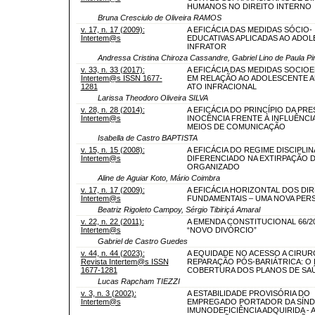
HUMANOS NO DIREITO INTERNO
Bruna Cresciulo de Oliveira RAMOS
v. 17, n. 17 (2009):
A EFICÁCIA DAS MEDIDAS SÓCIO-
Intertem@s
EDUCATIVAS APLICADAS AO ADO
INFRATOR
Andressa Cristina Chiroza Cassandre, Gabriel Lino de Paula Pi
v. 33, n. 33 (2017):
A EFICÁCIA DAS MEDIDAS SOCIO
Intertem@s ISSN 1677-
EM RELAÇÃO AO ADOLESCENTE 
1281
ATO INFRACIONAL
Larissa Theodoro Oliveira SILVA
v. 28, n. 28 (2014):
A EFICÁCIA DO PRINCÍPIO DA PR
Intertem@s
INOCÊNCIA FRENTE À INFLUÊNCI
MEIOS DE COMUNICAÇÃO
Isabella de Castro BAPTISTA
v. 15, n. 15 (2008):
A EFICÁCIA DO REGIME DISCIPLI
Intertem@s
DIFERENCIADO NA EXTIRPAÇÃO 
ORGANIZADO
Aline de Aguiar Koto, Mário Coimbra
v. 17, n. 17 (2009):
A EFICÁCIA HORIZONTAL DOS DIR
Intertem@s
FUNDAMENTAIS – UMA NOVA PER
Beatriz Rigoleto Campoy, Sérgio Tibiriçá Amaral
v. 22, n. 22 (2011):
A EMENDA CONSTITUCIONAL 66/20
Intertem@s
“NOVO DIVÓRCIO”
Gabriel de Castro Guedes
v. 44, n. 44 (2023):
A EQUIDADE NO ACESSO A CIRUR
Revista Intertem@s ISSN
REPARAÇÃO PÓS-BARIÁTRICA: O
1677-1281
COBERTURA DOS PLANOS DE SA
Lucas Rapcham TIEZZI
v. 3, n. 3 (2002):
A ESTABILIDADE PROVISÓRIA DO
Intertem@s
EMPREGADO PORTADOR DA SÍN
IMUNODEFICIÊNCIA ADQUIRIDA - A