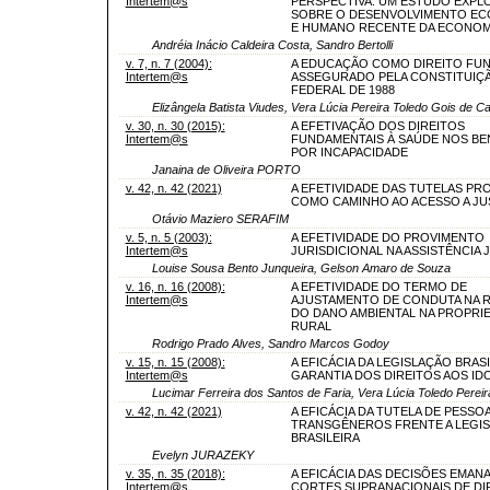
Intertem@s
PERSPECTIVA: UM ESTUDO EXPL
SOBRE O DESENVOLVIMENTO E
E HUMANO RECENTE DA ECONOM
Andréia Inácio Caldeira Costa, Sandro Bertolli
v. 7, n. 7 (2004):
A EDUCAÇÃO COMO DIREITO FU
Intertem@s
ASSEGURADO PELA CONSTITUIÇ
FEDERAL DE 1988
Elizângela Batista Viudes, Vera Lúcia Pereira Toledo Gois de 
v. 30, n. 30 (2015):
A EFETIVAÇÃO DOS DIREITOS
Intertem@s
FUNDAMENTAIS À SAÚDE NOS BE
POR INCAPACIDADE
Janaina de Oliveira PORTO
v. 42, n. 42 (2021)
A EFETIVIDADE DAS TUTELAS PR
COMO CAMINHO AO ACESSO A JU
Otávio Maziero SERAFIM
v. 5, n. 5 (2003):
A EFETIVIDADE DO PROVIMENTO
Intertem@s
JURISDICIONAL NA ASSISTÊNCIA J
Louise Sousa Bento Junqueira, Gelson Amaro de Souza
v. 16, n. 16 (2008):
A EFETIVIDADE DO TERMO DE
Intertem@s
AJUSTAMENTO DE CONDUTA NA 
DO DANO AMBIENTAL NA PROPRI
RURAL
Rodrigo Prado Alves, Sandro Marcos Godoy
v. 15, n. 15 (2008):
A EFICÁCIA DA LEGISLAÇÃO BRASI
Intertem@s
GARANTIA DOS DIREITOS AOS ID
Lucimar Ferreira dos Santos de Faria, Vera Lúcia Toledo Pere
v. 42, n. 42 (2021)
A EFICÁCIA DA TUTELA DE PESSO
TRANSGÊNEROS FRENTE A LEGI
BRASILEIRA
Evelyn JURAZEKY
v. 35, n. 35 (2018):
A EFICÁCIA DAS DECISÕES EMAN
Intertem@s
CORTES SUPRANACIONAIS DE DI