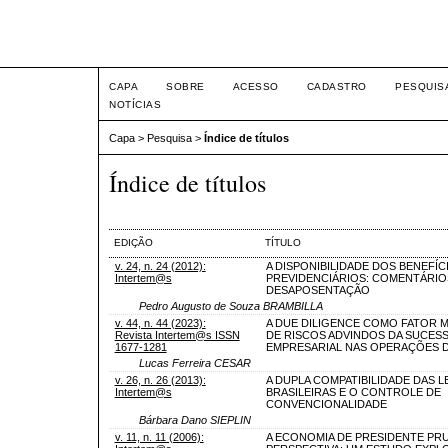
Intertem@s ISSN 1677-1
CAPA
SOBRE
ACESSO
CADASTRO
PESQUIS
NOTÍCIAS
Capa
>
Pesquisa
>
Índice de títulos
Índice de títulos
EDIÇÃO
TÍTULO
v. 24, n. 24 (2012):
A DISPONIBILIDADE DOS BENEFÍC
Intertem@s
PREVIDENCIÁRIOS: COMENTÁRIO
DESAPOSENTAÇÃO
Pedro Augusto de Souza BRAMBILLA
v. 44, n. 44 (2023):
A DUE DILIGENCE COMO FATOR M
Revista Intertem@s ISSN
DE RISCOS ADVINDOS DA SUCES
1677-1281
EMPRESARIAL NAS OPERAÇÕES 
Lucas Ferreira CESAR
v. 26, n. 26 (2013):
A DUPLA COMPATIBILIDADE DAS L
Intertem@s
BRASILEIRAS E O CONTROLE DE
CONVENCIONALIDADE
Bárbara Dano SIEPLIN
v. 11, n. 11 (2006):
A ECONOMIA DE PRESIDENTE PR